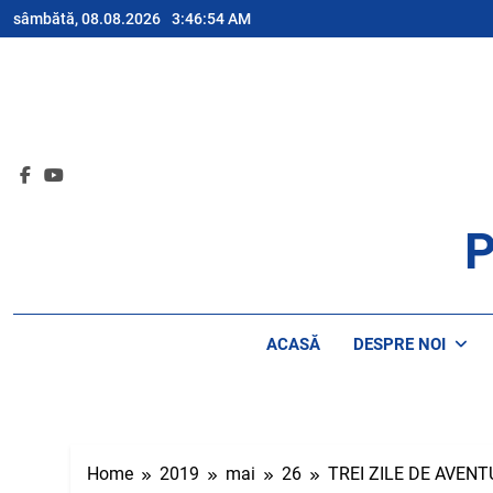
Skip
sâmbătă, 08.08.2026
3:46:54 AM
to
content
P
AP
ACASĂ
DESPRE NOI
Home
2019
mai
26
TREI ZILE DE AVENT