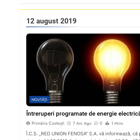
12 august 2019
NOUTĂȚI
Întreruperi programate de energie electrică
Primăria Costești
7 Ani Ago
0
1 Mins
Î.C.S. „RED UNION FENOSA” S.A. vă informează, că 