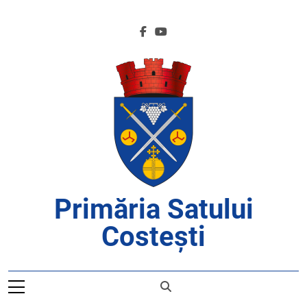
Skip
to
content
Primăria Satului
Costești
APROAPE DE CETĂȚENI