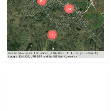
20
23
6
Tiles © Esri — Source: Esri, i-cubed, USDA, USGS, AEX, GeoEye, Getmapping,
Aerogrid, IGN, IGP, UPR-EGP, and the GIS User Community