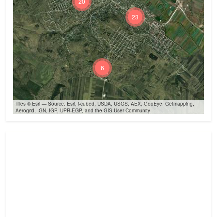
20
23
6
Tiles © Esri — Source: Esri, i-cubed, USDA, USGS, AEX, GeoEye, Getmapping,
Aerogrid, IGN, IGP, UPR-EGP, and the GIS User Community