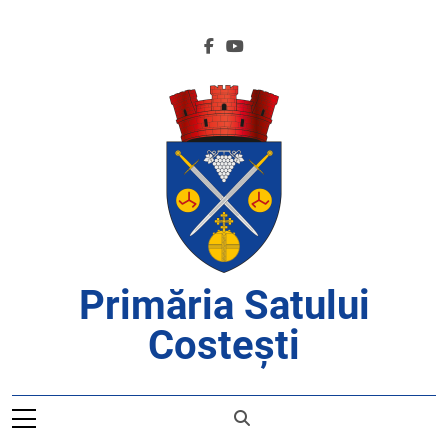
Skip
to
content
Primăria Satului
Costești
APROAPE DE CETĂȚENI