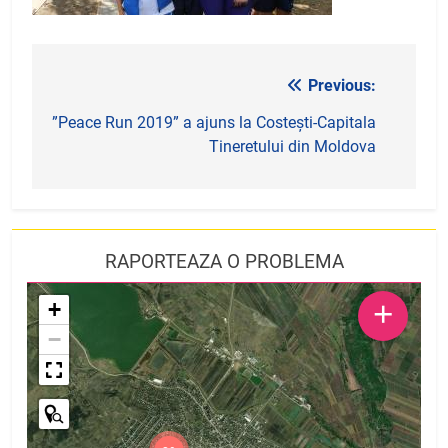
Previous:
Navigare
în
”Peace Run 2019” a ajuns la Costești-Capitala
Tineretului din Moldova
articole
RAPORTEAZA O PROBLEMA
+
+
−