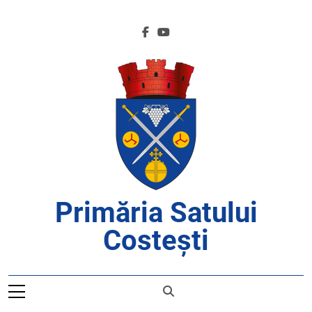
Skip
to
content
Primăria Satului
Costești
APROAPE DE CETĂȚENI