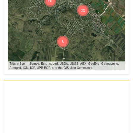
20
23
6
Tiles © Esri — Source: Esri, i-cubed, USDA, USGS, AEX, GeoEye, Getmapping,
Aerogrid, IGN, IGP, UPR-EGP, and the GIS User Community