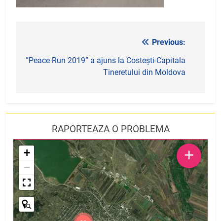
Previous:
Navigare
în
”Peace Run 2019” a ajuns la Costești-Capitala
Tineretului din Moldova
articole
RAPORTEAZA O PROBLEMA
+
+
−