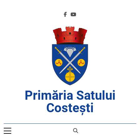
Skip
to
content
Primăria Satului
Costești
APROAPE DE CETĂȚENI