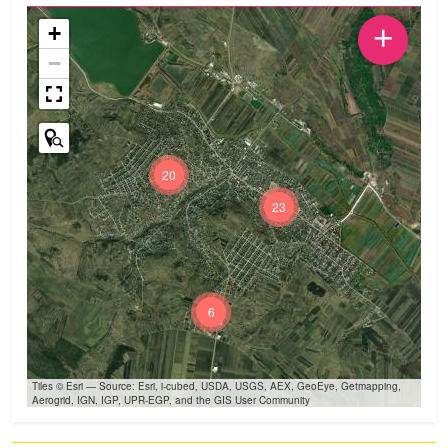
+
+
−
20
23
6
Tiles © Esri — Source: Esri, i-cubed, USDA, USGS, AEX, GeoEye, Getmapping,
Aerogrid, IGN, IGP, UPR-EGP, and the GIS User Community