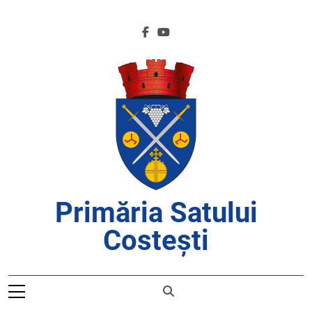
Skip
to
content
Primăria Satului
Costești
APROAPE DE CETĂȚENI