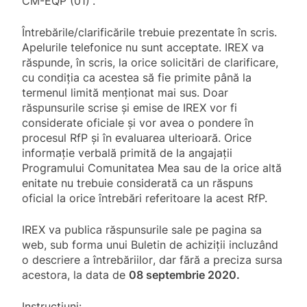
CM-EQP (01)”.
Întrebările/clarificările trebuie prezentate în scris.
Apelurile telefonice nu sunt acceptate. IREX va
răspunde, în scris, la orice solicitări de clarificare,
cu condiția ca acestea să fie primite până la
termenul limită menționat mai sus. Doar
răspunsurile scrise și emise de IREX vor fi
considerate oficiale și vor avea o pondere în
procesul RfP și în evaluarea ulterioară. Orice
informație verbală primită de la angajații
Programului Comunitatea Mea sau de la orice altă
enitate nu trebuie considerată ca un răspuns
oficial la orice întrebări referitoare la acest RfP.
IREX va publica răspunsurile sale pe pagina sa
web, sub forma unui Buletin de achiziții incluzând
o descriere a î
ntrebăriilor
, dar fără a preciza sursa
acestora, la data de
08 septembrie 2020.
Instrucțiuni: