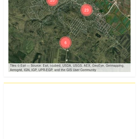
23
6
Tiles © Esri — Source: Esri, i-cubed, USDA, USGS, AEX, GeoEye, Getmapping,
Aerogrid, IGN, IGP, UPR-EGP, and the GIS User Community