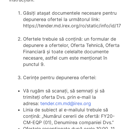
Găsiți atașat documentele necesare pentru
depunerea ofertei la următorul link:
https://tender.md.irex.org/ro/static/info/id/17
Ofertele trebuie să conțină: un formular de
depunere a ofertelor, Oferta Tehnică, Oferta
Financiară și toate celelalte documente
necesare, astfel cum este menționat în
punctul 9.
Cerințe pentru depunerea ofertei:
Vă rugăm să scanați, să semnați și să
trimiteți oferta Dvs. prin e-mail la
adresa:
tender.cm.md@irex.org
Linia de subiect al
e-mailului trebuie să
conțină: „
Numărul cererii de ofertă: FY20-
CM-EQP (01), Denumirea companiei Dvs
.”
Ofertele recepționate după orele 10:00, 11