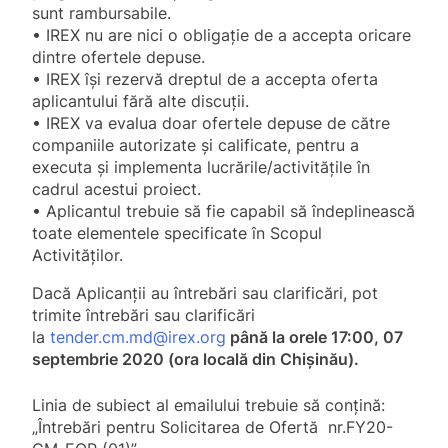
sunt rambursabile.
•
IREX nu are nici o obligație de a accepta oricare
dintre ofertele depuse.
•
IREX își rezervă dreptul de a accepta oferta
aplicantului fără alte discuții.
•
IREX va evalua doar ofertele depuse de către
companiile autorizate și calificate, pentru a
executa și implementa lucrările/activit
ățile
în
cadrul acestui proiect.
•
Aplicantul trebuie să fie capabil să îndeplinească
toate elementele specificate în Scopul
Activităților.
Dacă Aplicanții au întrebări sau clarificări, pot
trimite întrebări sau clarificări
la
tender.cm.md@irex.org
până la orele 17:00, 07
septembrie 2020 (ora locală din Chișinău).
Linia de subiect al emailului trebuie să conțină:
„Întrebări pentru Solicitarea de Ofertă nr.FY20-