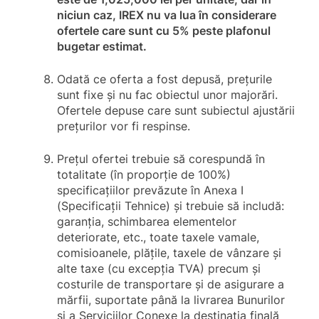
niciun caz, IREX nu va lua în considerare
ofertele care sunt cu 5% peste plafonul
bugetar estimat.
Odată ce oferta a fost depusă, prețurile
sunt fixe și nu fac obiectul unor majorări.
Ofertele depuse care sunt subiectul ajustării
prețurilor vor fi respinse.
Prețul ofertei trebuie să corespundă în
totalitate (în proporție de 100%)
specificațiilor prevăzute în Anexa I
(Specificații Tehnice) și trebuie să includă:
garanția, schimbarea elementelor
deteriorate, etc., toate taxele vamale,
comisioanele, plățile, taxele de vânzare și
alte taxe (cu excepția TVA) precum și
costurile de transportare și de asigurare a
mărfii, suportate până la livrarea Bunurilor
și a Serviciilor Conexe la destinația finală