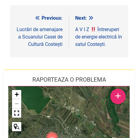
Previous:
Next:
Navigare
în
Lucrări de amenajare
A V I Z
Întreruperi
a Scuarului Casei de
de energie electrică în
articole
Cultură Costești
satul Costești.
RAPORTEAZA O PROBLEMA
+
+
−
20