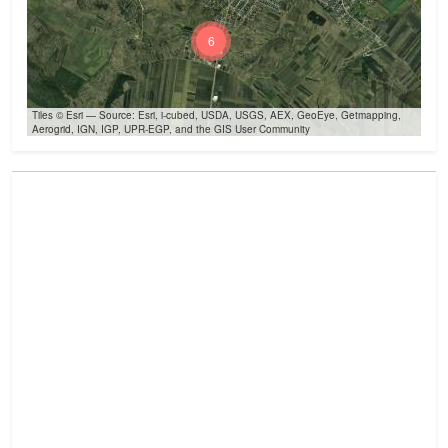
6
Tiles © Esri — Source: Esri, i-cubed, USDA, USGS, AEX, GeoEye, Getmapping,
Aerogrid, IGN, IGP, UPR-EGP, and the GIS User Community