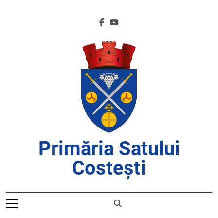
Skip
to
content
Primăria Satului
Costești
APROAPE DE CETĂȚENI