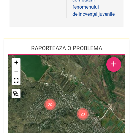
fenomenului
delincvenței juvenile
RAPORTEAZA O PROBLEMA
+
+
−
20
23