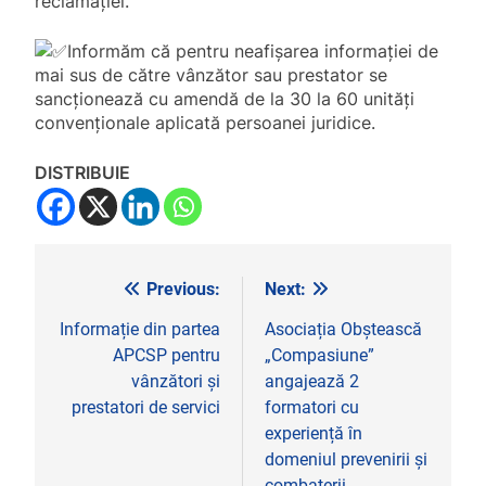
reclamației.
Informăm că pentru neafișarea informației de
mai sus de către vânzător sau prestator se
sancționează cu amendă de la 30 la 60 unități
convenționale aplicată persoanei juridice.
DISTRIBUIE
Previous:
Next:
Navigare
în
Informație din partea
Asociația Obștească
APCSP pentru
„Compasiune”
articole
vânzători și
angajează 2
prestatori de servici
formatori cu
experiență în
domeniul prevenirii și
combaterii