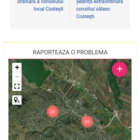
ordinară a consiliului
ședința extraordinară
articole
local Costești
consiliul sătesc
Costești.
RAPORTEAZA O PROBLEMA
+
+
−
20
23