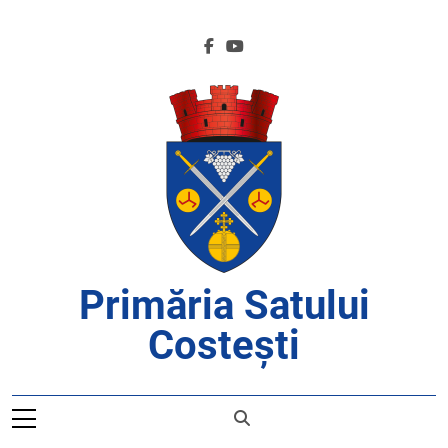
Skip
to
content
Primăria Satului
Costești
APROAPE DE CETĂȚENI