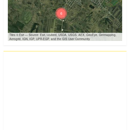
6
Tiles © Esri — Source: Esri, i-cubed, USDA, USGS, AEX, GeoEye, Getmapping,
Aerogrid, IGN, IGP, UPR-EGP, and the GIS User Community