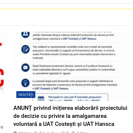
NOUTĂȚI
ANUNȚ privind inițierea elaborării proiectului
de decizie cu privire la amalgamarea
voluntară a UAT Costești și UAT Hansca
re