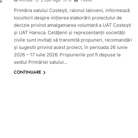
Mircea
2 Luni Ago
0
1 Mins
de
Primăria satului Costești, raionul Ialoveni, informează
locuitorii despre inițierea elaborării proiectului de
decizie privind amalgamarea voluntară a UAT Costești
și UAT Hansca. Cetățenii și reprezentanții societății
civile sunt invitați să transmită propuneri, recomandări
și sugestii privind acest proiect, în perioada 26 iunie
2026 – 17 iulie 2026. Propunerile pot fi depuse la
sediul Primăriei satului…
CONTINUARE