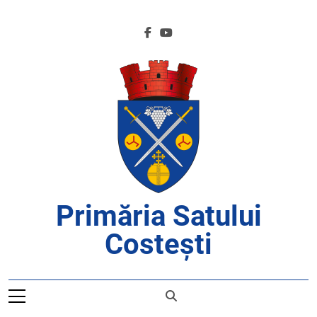
Skip
to
content
Primăria Satului
Costești
APROAPE DE CETĂȚENI