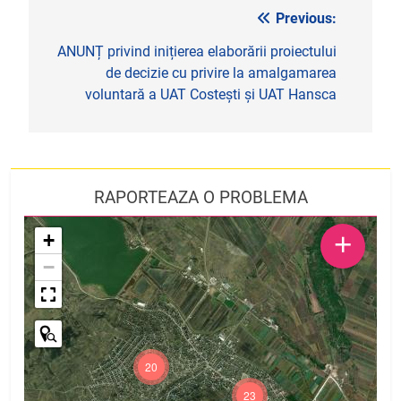
Previous:
Navigare
în
ANUNȚ privind inițierea elaborării proiectului
de decizie cu privire la amalgamarea
articole
voluntară a UAT Costești și UAT Hansca
RAPORTEAZA O PROBLEMA
+
+
−
20
23