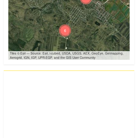
6
Tiles © Esri — Source: Esri, i-cubed, USDA, USGS, AEX, GeoEye, Getmapping,
Aerogrid, IGN, IGP, UPR-EGP, and the GIS User Community