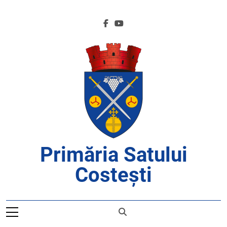
Skip
to
content
Primăria Satului
Costești
APROAPE DE CETĂȚENI