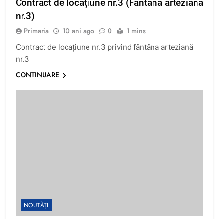
Contract de locațiune nr.3 (Fântâna arteziană
nr.3)
Primaria
10 ani ago
0
1 mins
Contract de locațiune nr.3 privind fântâna arteziană
nr.3
CONTINUARE
NOUTĂȚI