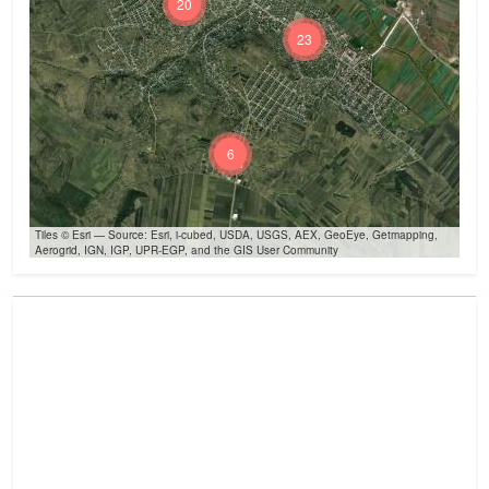
20
23
6
Tiles © Esri — Source: Esri, i-cubed, USDA, USGS, AEX, GeoEye, Getmapping,
Aerogrid, IGN, IGP, UPR-EGP, and the GIS User Community