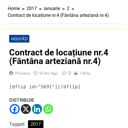
Home
2017
ianuarie
2
Contract de locațiune nr.4 (Fântâna arteziană nr.4)
NOUTĂȚI
Contract de locațiune nr.4
(Fântâna arteziană nr.4)
0
Primaria
10 Ani Ago
1 Mins
[dflip id="5691"][/dflip]
DISTRIBUIE
Tagged:
2017