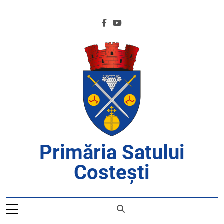
Skip
to
content
Primăria Satului
Costești
APROAPE DE CETĂȚENI