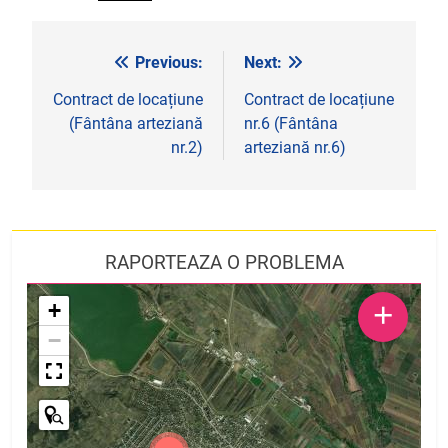
Previous:
Next:
Navigare
în
Contract de locațiune
Contract de locațiune
(Fântâna arteziană
nr.6 (Fântâna
articole
nr.2)
arteziană nr.6)
RAPORTEAZA O PROBLEMA
+
+
−