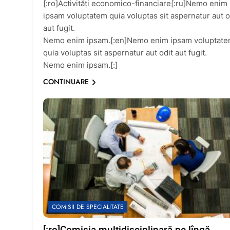
[:ro]Activităţi economico-financiare[:ru]Nemo enim
ipsam voluptatem quia voluptas sit aspernatur aut o
aut fugit.
Nemo enim ipsam.[:en]Nemo enim ipsam voluptat
quia voluptas sit aspernatur aut odit aut fugit.
Nemo enim ipsam.[:]
CONTINUARE
COMISII DE SPECIALITATE
[:ro]Comisia multidisciplinară pe lîngă