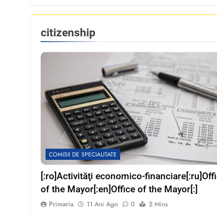
citizenship
COMISII DE SPECIALITATE
[:ro]Activităţi economico-financiare[:ru]Off
of the Mayor[:en]Office of the Mayor[:]
Primaria
11 Ani Ago
0
2 Mins