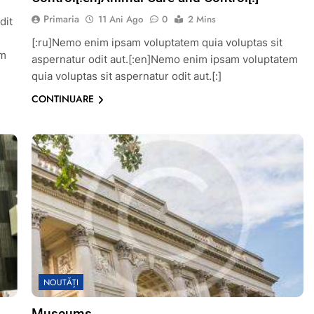
Primaria
11 Ani Ago
0
2 Mins
dit
[:ru]Nemo enim ipsam voluptatem quia voluptas sit
em
aspernatur odit aut.[:en]Nemo enim ipsam voluptatem
quia voluptas sit aspernatur odit aut.[:]
CONTINUARE
NOUTĂȚI
Museums