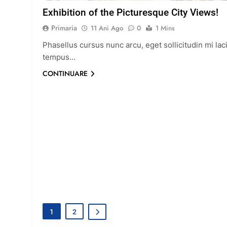
Exhibition of the Picturesque City Views!
Primaria
11 Ani Ago
0
1 Mins
Phasellus cursus nunc arcu, eget sollicitudin mi lac
tempus…
CONTINUARE
1
2