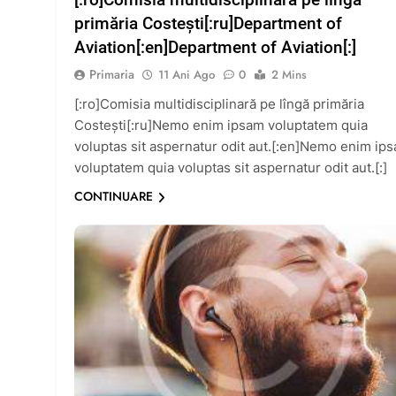
primăria Costești[:ru]Department of
Aviation[:en]Department of Aviation[:]
Primaria
11 Ani Ago
0
2 Mins
[:ro]Comisia multidisciplinară pe lîngă primăria
Costești[:ru]Nemo enim ipsam voluptatem quia
voluptas sit aspernatur odit aut.[:en]Nemo enim ip
voluptatem quia voluptas sit aspernatur odit aut.[:]
CONTINUARE