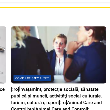
COMISII DE SPECIALITATE
ice
[:ro]Învăţămînt, protecţie socială, sănătate
publică şi muncă, activităţi social-culturale,
turism, cultură şi sport[:ru]Animal Care and
Control[:en]Animal Care and Control[:]