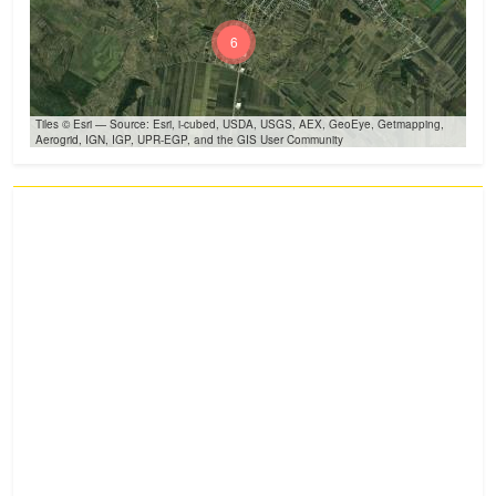
6
Tiles © Esri — Source: Esri, i-cubed, USDA, USGS, AEX, GeoEye, Getmapping,
Aerogrid, IGN, IGP, UPR-EGP, and the GIS User Community