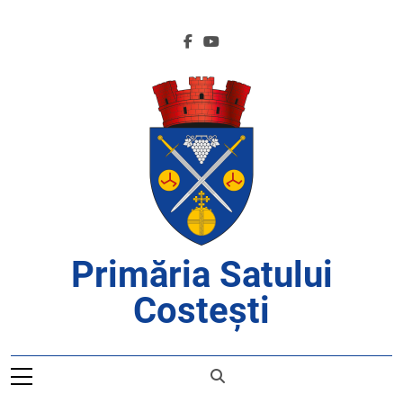
Skip
to
content
Primăria Satului
Costești
APROAPE DE CETĂȚENI