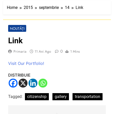
Home
2015
septembrie
14
Link
NOUTĂȚI
Link
0
Primaria
11 Ani Ago
1 Mins
Visit Our Portfolio!
DISTRIBUIE
Tagged:
citizenship
gallery
transportation