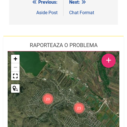
Previous:
Next:
Navigare
în
Aside Post
Chat Format
articole
RAPORTEAZA O PROBLEMA
+
+
−
20
23