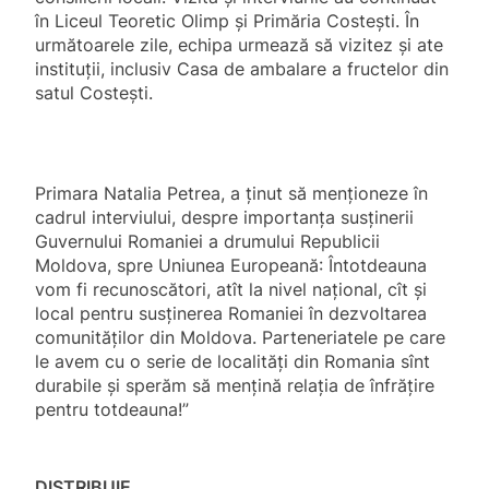
în Liceul Teoretic Olimp și Primăria Costești. În
următoarele zile, echipa urmează să vizitez și ate
instituții, inclusiv Casa de ambalare a fructelor din
satul Costești.
Primara Natalia Petrea, a ținut să menționeze în
cadrul interviului, despre importanța susținerii
Guvernului Romaniei a drumului Republicii
Moldova, spre Uniunea Europeană: Întotdeauna
vom fi recunoscători, atît la nivel național, cît și
local pentru susținerea Romaniei în dezvoltarea
comunităților din Moldova. Parteneriatele pe care
le avem cu o serie de localități din Romania sînt
durabile și sperăm să mențină relația de înfrățire
pentru totdeauna!”
DISTRIBUIE