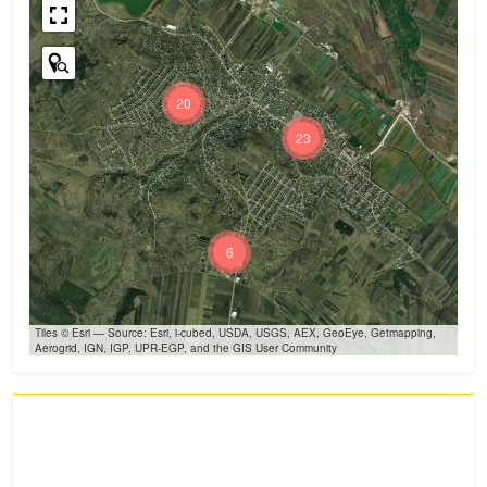
20
23
6
Tiles © Esri — Source: Esri, i-cubed, USDA, USGS, AEX, GeoEye, Getmapping,
Aerogrid, IGN, IGP, UPR-EGP, and the GIS User Community