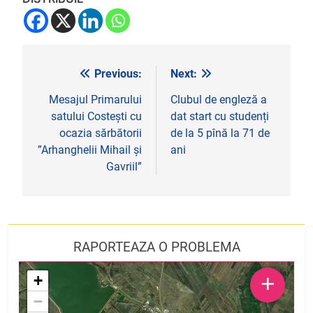
Previous:
Next:
Navigare
în
Mesajul Primarului
Clubul de engleză a
satului Costești cu
dat start cu studenți
articole
ocazia sărbătorii
de la 5 pînă la 71 de
”Arhanghelii Mihail și
ani
Gavriil”
RAPORTEAZA O PROBLEMA
+
+
−