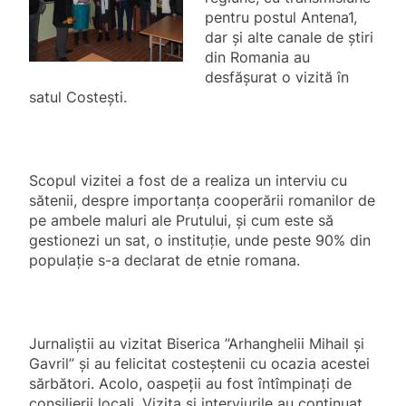
pentru postul Antena1,
dar și alte canale de știri
din Romania au
desfășurat
o vizită în
satul Costești.
Scopul vizitei a fost de a realiza un interviu cu
sătenii, despre importanța cooperării romanilor de
pe ambele maluri ale Prutului, și cum este să
gestionezi un sat, o instituție, unde peste 90% din
populație s-a declarat de etnie romana.
Jurnaliștii au vizitat Biserica ”Arhanghelii Mihail și
Gavril” și au felicitat costeștenii cu ocazia acestei
sărbători. Acolo, oaspeții au fost întîmpinați de
consilierii locali. Vizita și interviurile au continuat