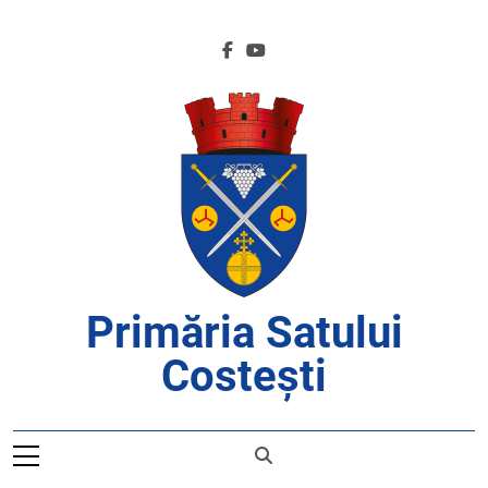
Skip
to
content
Primăria Satului
Costești
APROAPE DE CETĂȚENI