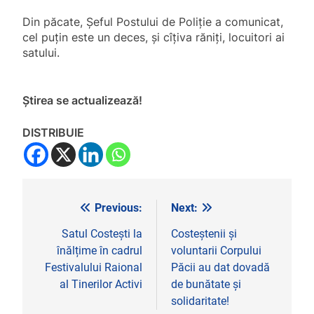
Din păcate, Șeful Postului de Poliție a comunicat,
cel puțin este un deces, și cîțiva răniți, locuitori ai
satului.
Știrea se actualizează!
DISTRIBUIE
Previous:
Next:
Navigare
în
Satul Costești la
Costeștenii și
înălțime în cadrul
voluntarii Corpului
articole
Festivalului Raional
Păcii au dat dovadă
al Tinerilor Activi
de bunătate și
solidaritate!