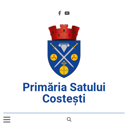
Skip
to
content
Primăria Satului
Costești
APROAPE DE CETĂȚENI