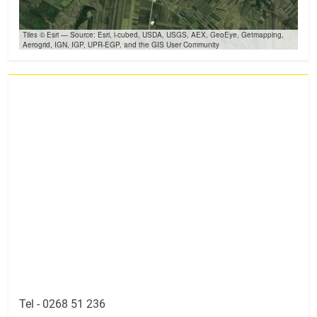
Tiles © Esri — Source: Esri, i-cubed, USDA, USGS, AEX, GeoEye, Getmapping,
Aerogrid, IGN, IGP, UPR-EGP, and the GIS User Community
Tel -
0268 51 236