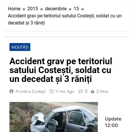
Home
2015
decembrie
15
Accident grav pe teritoriul satului Costești, soldat cu un
decedat și 3 răniți
NOUTĂȚI
Accident grav pe teritoriul
satului Costești, soldat cu
un decedat și 3 răniți
0
Primăria Costești
11 Ani Ago
2 Mins
Update
12:00