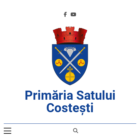
Skip
to
content
Primăria Satului
Costești
APROAPE DE CETĂȚENI