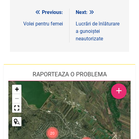
Previous:
Next:
Navigare
în
Volei pentru femei
Lucrări de înlăturare
a gunoiștei
articole
neautorizate
RAPORTEAZA O PROBLEMA
+
+
−
20