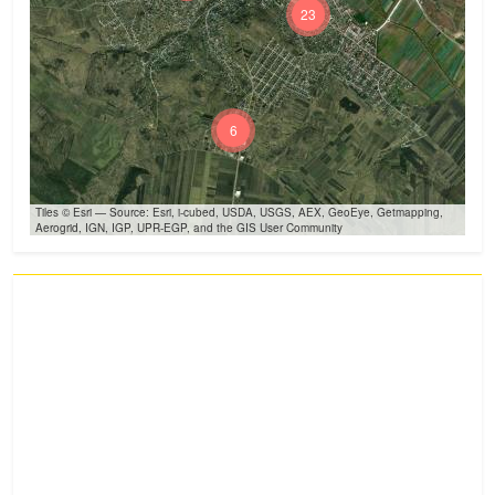
23
6
Tiles © Esri — Source: Esri, i-cubed, USDA, USGS, AEX, GeoEye, Getmapping,
Aerogrid, IGN, IGP, UPR-EGP, and the GIS User Community