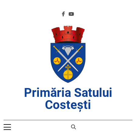
Skip
to
content
Primăria Satului
Costești
APROAPE DE CETĂȚENI