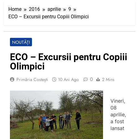
Home
2016
aprilie
9
ECO – Excursii pentru Copiii Olimpici
NOUTĂȚI
ECO – Excursii pentru Copiii
Olimpici
0
Primăria Costești
10 Ani Ago
2 Mins
Vineri,
08
aprilie,
a fost
lansat