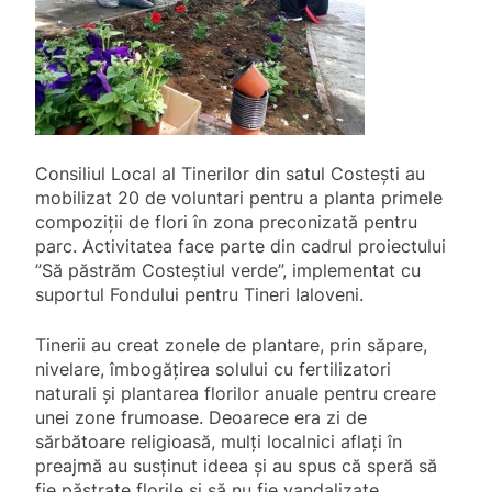
Consiliul Local al Tinerilor din satul Costești au
mobilizat 20 de voluntari pentru a planta primele
compoziții de flori în zona preconizată pentru
parc. Activitatea face parte din cadrul proiectului
”Să păstrăm Costeștiul verde”, implementat cu
suportul Fondului pentru Tineri Ialoveni.
Tinerii au creat zonele de plantare, prin săpare,
nivelare, îmbogățirea solului cu fertilizatori
naturali și plantarea florilor anuale pentru creare
unei zone frumoase. Deoarece era zi de
sărbătoare religioasă, mulți localnici aflați în
preajmă au
susținut ideea și au spus că speră să
fie păstrate florile și să nu fie vandalizate.