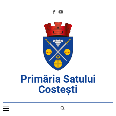
Skip
to
content
Primăria Satului
Costești
APROAPE DE CETĂȚENI