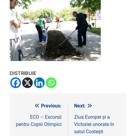
DISTRIBUIE
Previous:
Next:
Navigare
în
ECO – Excursii
Ziua Europei și a
pentru Copiii Olimpici
Victoriei onorate în
articole
satul Costești