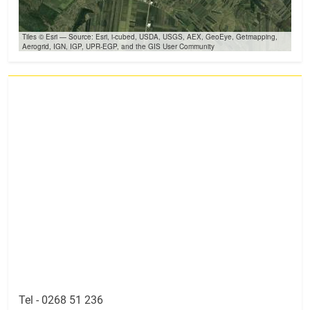
Tiles © Esri — Source: Esri, i-cubed, USDA, USGS, AEX, GeoEye, Getmapping,
Aerogrid, IGN, IGP, UPR-EGP, and the GIS User Community
Tel -
0268 51 236