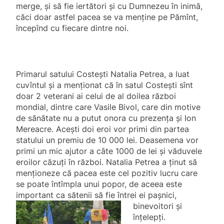
merge, și să fie iertători și cu Dumnezeu în inimă,
căci doar astfel pacea se va menține pe Pămînt,
începînd cu fiecare dintre noi.
Primarul satului Costești Natalia Petrea, a luat
cuvîntul și a menționat că în satul Costești sînt
doar 2 veterani ai celui de al doilea război
mondial, dintre care Vasile Bivol, care din motive
de sănătate nu a putut onora cu prezența și Ion
Mereacre. Acești doi eroi vor primi din partea
statului un premiu de 10 000 lei. Deasemena vor
primi un mic ajutor a câte 1000 de lei și văduvele
eroilor căzuți în război. Natalia Petrea a ținut să
menționeze că pacea este cel pozitiv lucru care
se poate întîmpla unui popor, de aceea este
important ca sătenii să fie întrei ei pașnici,
binevoitori și
înțelepți.