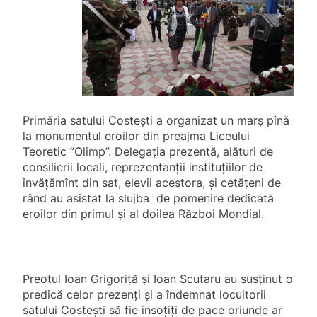
Primăria satului Costești a organizat un marș pînă
la monumentul eroilor din preajma Liceului
Teoretic ”Olimp”. Delegația prezentă, alături de
consilierii locali, reprezentanții instituțiilor de
învățămînt din sat, elevii acestora, și cetățeni de
rând au asistat la slujba de pomenire dedicată
eroilor din primul și al doilea Război Mondial.
Preotul Ioan Grigoriță și
Ioan Scutaru au susținut o
predică celor prezenți și a îndemnat locuitorii
satului Costești să fie însoțiți de pace oriunde ar