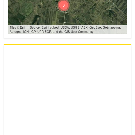
6
Tiles © Esri — Source: Esri, i-cubed, USDA, USGS, AEX, GeoEye, Getmapping,
Aerogrid, IGN, IGP, UPR-EGP, and the GIS User Community