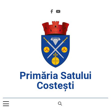
Skip
to
content
Primăria Satului
Costești
APROAPE DE CETĂȚENI