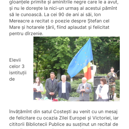
gloanțele primite și aminitrile negre care le a avut,
și nu le dorește la nici-un urmaș al acestui pămînt
să le cunoască. La cei 90 de ani ai săi, Ion
Mereacre a recitat o poezie despre Ștefan cel
Mare și hotarele țării, fiind aplaudat și felicitat
pentru dîrzenie.
Elevii
celor 3
isntituții
de
învățămînt din satul Costești au venit cu un mesaj
de felicitare cu ocazia Zilei Europei și Victoriei, iar
cititorii Bibliotecii Publice au susținut un recital de