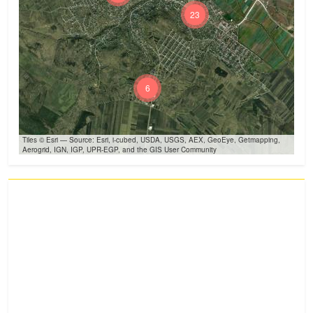
23
6
Tiles © Esri — Source: Esri, i-cubed, USDA, USGS, AEX, GeoEye, Getmapping,
Aerogrid, IGN, IGP, UPR-EGP, and the GIS User Community