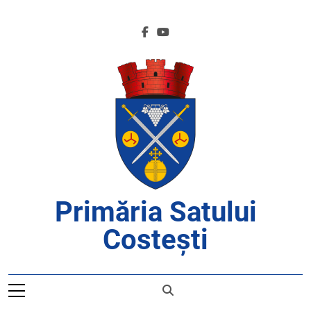
Skip
to
content
Primăria Satului
Costești
APROAPE DE CETĂȚENI