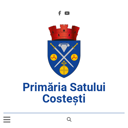
Skip
to
content
Primăria Satului
Costești
APROAPE DE CETĂȚENI