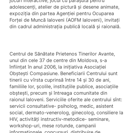
jocuri interactive, jocul cu paraşuta pentru
adolescenți, atelier de pictură şi desene animate,
expoziţia din partea Agenţiei pentru Ocuparea
Forţei de Muncă Ialoveni (AOFM Ialoveni), invitați
din cadrul administrația publică locală și raională.
Centrul de Sănătate Prietenos Tinerilor Avante,
unul din cele 37 de centre din Moldova, s-a
înființat în anul 2006, la inițiativa Asociației
Obștești Compasiune. Beneficiarii Centrului sunt
tinerii cu vîrsta cuprinsă între 14 și 30 de ani,
familiile lor, școlile, instituțiile publice, asociațiile
obștești, precum și întreaga comunitate din
raionul Ialoveni. Serviciile oferite ale centrului sînt:
servicii consultative- psiholog, medic, asistent
social, dermato-venerolog, ginecolog, consiliere la
HIV, activități instructiv-metodice- seminare,
workshop-uri, mese rotunde, campanii
informaționale, concursuri, distribuire de