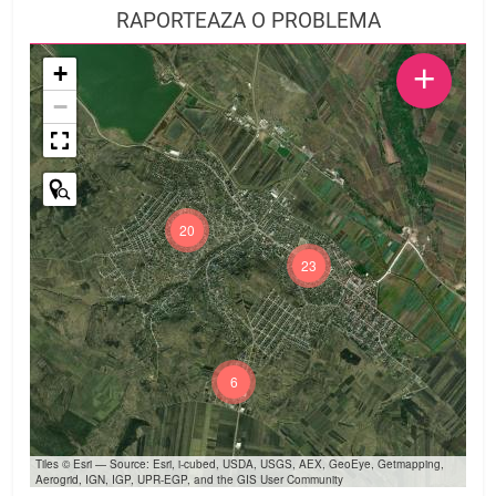
RAPORTEAZA O PROBLEMA
+
+
−
20
23
6
Tiles © Esri — Source: Esri, i-cubed, USDA, USGS, AEX, GeoEye, Getmapping,
Aerogrid, IGN, IGP, UPR-EGP, and the GIS User Community