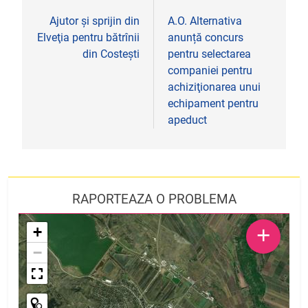
în
Ajutor şi sprijin din
A.O. Alternativa
Elveţia pentru bătrînii
anunță concurs
articole
din Costeşti
pentru selectarea
companiei pentru
achiziţionarea unui
echipament pentru
apeduct
RAPORTEAZA O PROBLEMA
+
+
−