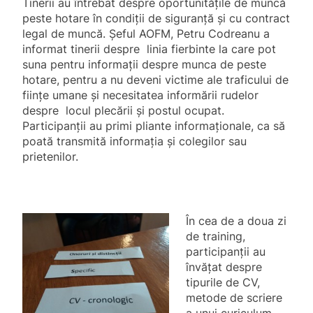
Tinerii au întrebat despre oportunităţile de muncă
peste hotare în condiţii de siguranţă şi cu contract
legal de muncă. Şeful AOFM, Petru Codreanu a
informat tinerii despre linia fierbinte la care pot
suna pentru informaţii despre munca de peste
hotare, pentru a nu deveni victime ale traficului de
fiinţe umane şi necesitatea informării rudelor
despre locul plecării şi postul ocupat.
Participanţii au primi pliante informaţionale, ca să
poată transmită informaţia şi colegilor sau
prietenilor.
În cea de a doua zi
de training,
participanţii au
învăţat despre
tipurile de CV,
metode de scriere