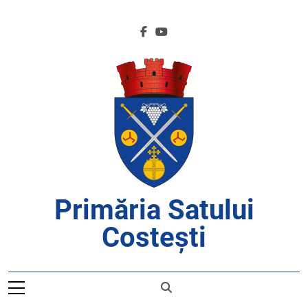
Skip
to
content
Primăria Satului
Costești
APROAPE DE CETĂȚENI