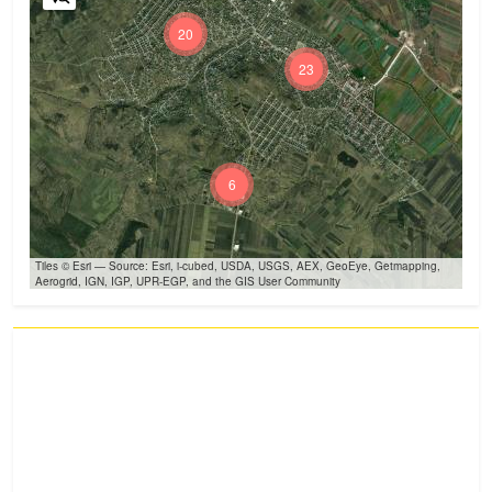
20
23
6
Tiles © Esri — Source: Esri, i-cubed, USDA, USGS, AEX, GeoEye, Getmapping,
Aerogrid, IGN, IGP, UPR-EGP, and the GIS User Community