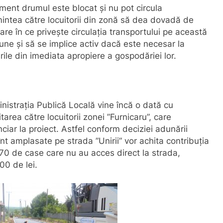
moment drumul este blocat și nu pot circula
mintea către locuitorii din zonă să dea dovadă de
are în ce privește circulația
transportului pe această
iune și să se implice activ dacă este necesar la
rile din imediata apropiere a gospodăriei lor.
nistrația Publică Locală vine încă o dată cu
itarea către locuitorii zonei ”Furnicaru”, care
iar la proiect. Astfel conform deciziei adunării
nt amplasate pe strada ”Unirii” vor achita contribuția
370 de case care nu au acces direct la strada,
00 de lei.