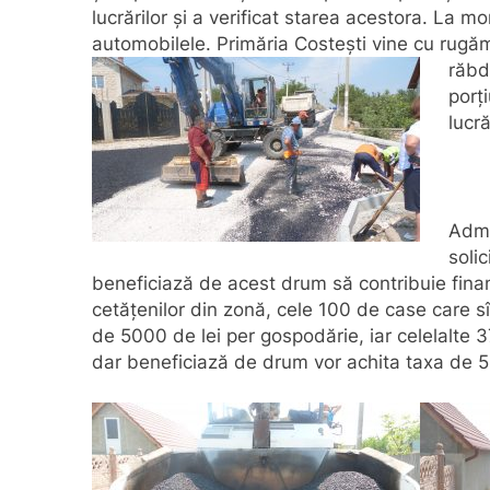
lucrărilor și a verificat starea acestora. La 
automobilele. Primăria Costești vine cu rugă
răbd
porț
lucră
Admi
solic
beneficiază de acest drum să contribuie financ
cetățenilor din zonă, cele 100 de case care sî
de 5000 de lei per gospodărie, iar celelalte 
dar beneficiază de drum vor achita taxa de 5