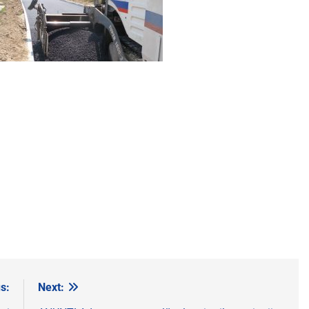
s:
Next: