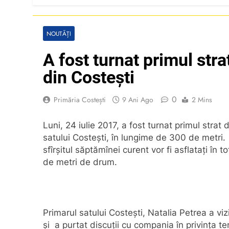
NOUTĂȚI
A fost turnat primul stra
din Costești
0
Primăria Costești
9 Ani Ago
2 Mins
Luni, 24 iulie 2017, a fost turnat primul strat 
satului Costești, în lungime de 300 de
metri.
sfîrșitul săptămînei curent vor fi asflatați în t
de metri de drum.
Primarul satului Costești, Natalia Petrea a vizi
și a purtat discuții cu compania în privința te