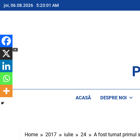
Skip
joi, 06.08.2026
5:23:01 AM
to
content
P
AP
ACASĂ
DESPRE NOI
Home
2017
iulie
24
A fost turnat primul s