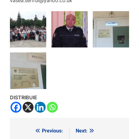
vasea.seriful@yahoo.co.uk
DISTRIBUIE
Previous:
Next:
Navigare