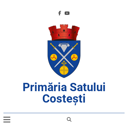
Skip
to
content
Primăria Satului
Costești
APROAPE DE CETĂȚENI