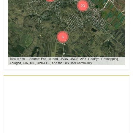
23
6
Tiles © Esri — Source: Esri, i-cubed, USDA, USGS, AEX, GeoEye, Getmapping,
Aerogrid, IGN, IGP, UPR-EGP, and the GIS User Community