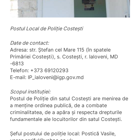
Postul Local de Poliție Costești
Date de contact:
Adresa: str. Ștefan cel Mare 115 (în spatele
Primăriei Costești), s. Costești, r. Ialoveni, MD
-6813
Telefon: +373 69120293
E-mail:
IP_ialoveni@igp.gov.md
Scopul instituției:
Postul de Poliție din satul Costești are menirea de
a menține ordinea publică, de a combate
criminalitatea, de a apăra și respecta drepturile
fundamentale ale locuitorilor din satul Costești.
Șeful postului de poliție local: Postică Vasile,