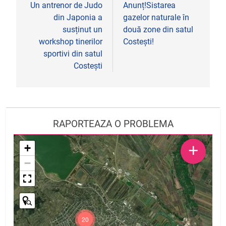
în
Un antrenor de Judo
Anunț!Sistarea
din Japonia a
gazelor naturale în
articole
susținut un
două zone din satul
workshop tinerilor
Costești!
sportivi din satul
Costești
RAPORTEAZA O PROBLEMA
+
+
−
20