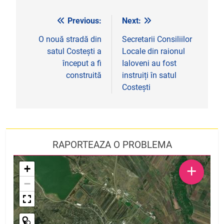
Previous:
Next:
Navigare
în
O nouă stradă din
Secretarii Consiliilor
satul Costești a
Locale din raionul
articole
început a fi
Ialoveni au fost
construită
instruiți în satul
Costești
RAPORTEAZA O PROBLEMA
+
+
−