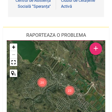
în
Centrul de Asistență
Clubul de Cetățenie
Socială ”Speranța“
Activă
articole
RAPORTEAZA O PROBLEMA
+
+
−
20
23