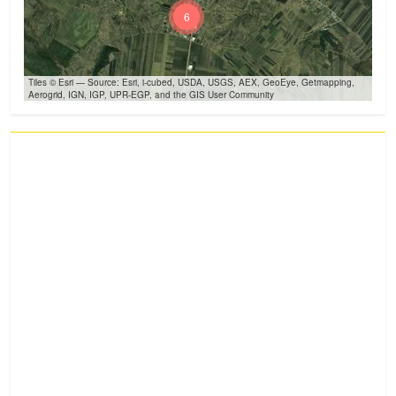
6
Tiles © Esri — Source: Esri, i-cubed, USDA, USGS, AEX, GeoEye, Getmapping,
Aerogrid, IGN, IGP, UPR-EGP, and the GIS User Community