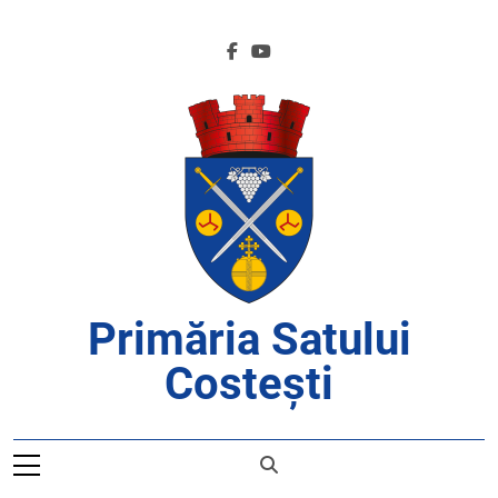
Skip
to
content
Primăria Satului
Costești
APROAPE DE CETĂȚENI