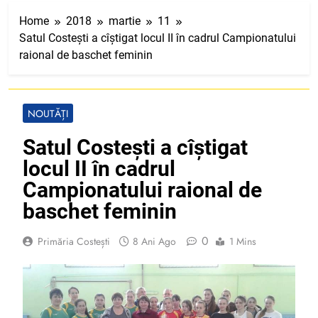
Home
2018
martie
11
Satul Costești a cîștigat locul II în cadrul Campionatului
raional de baschet feminin
NOUTĂȚI
Satul Costești a cîștigat
locul II în cadrul
Campionatului raional de
baschet feminin
0
Primăria Costești
8 Ani Ago
1 Mins