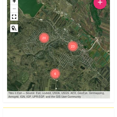
+
+
−
20
23
6
Tiles © Esri — Source: Esri, i-cubed, USDA, USGS, AEX, GeoEye, Getmapping,
Aerogrid, IGN, IGP, UPR-EGP, and the GIS User Community