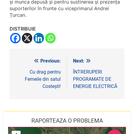
și munca depusă și pentru sustinerea și prezența
suporterilor în frunte cu viceprimarul Andrei
Țurcan.
DISTRIBUIE
Previous:
Next:
Navigare
în
Cu drag pentru
ÎNTRERUPERI
Femeile din satul
PROGRAMATE DE
articole
Costești!
ENERGIE ELECTRICĂ
RAPORTEAZA O PROBLEMA