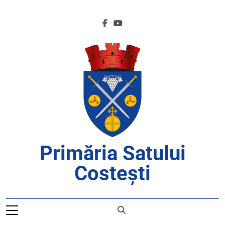
Skip
to
content
Primăria Satului
Costești
APROAPE DE CETĂȚENI