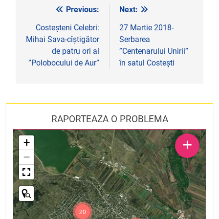
Previous:
Next:
Navigare
în
Costeșteni Celebri:
27 Martie 2018-
Mihai Sava-cîștigător
Serbarea
articole
de patru ori al
”Centenarului Unirii”
”Polobocului de Aur”
în satul Costești
RAPORTEAZA O PROBLEMA
+
+
−
20