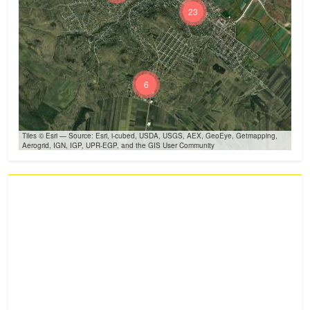
23
6
Tiles © Esri — Source: Esri, i-cubed, USDA, USGS, AEX, GeoEye, Getmapping,
Aerogrid, IGN, IGP, UPR-EGP, and the GIS User Community