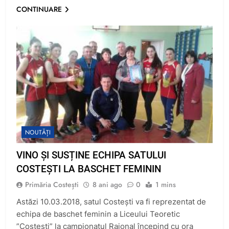
CONTINUARE
NOUTĂȚI
VINO ȘI SUSȚINE ECHIPA SATULUI
COSTEȘTI LA BASCHET FEMININ
Primăria Costești
8 ani ago
0
1 mins
Astăzi 10.03.2018, satul Costești va fi reprezentat de
echipa de baschet feminin a Liceului Teoretic
”Costești” la campionatul Raional începind cu ora