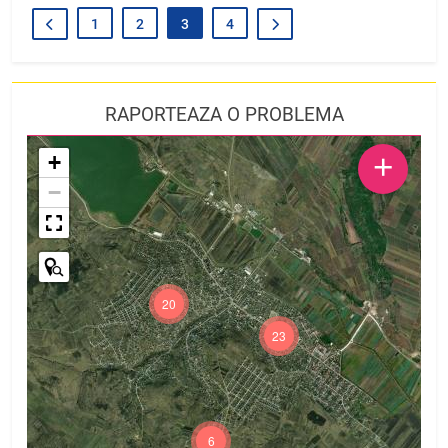
1
2
3
4
RAPORTEAZA O PROBLEMA
+
+
−
20
23
6