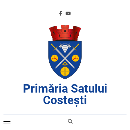
Skip
to
content
Primăria Satului
Costești
APROAPE DE CETĂȚENI