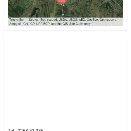
Tiles © Esri — Source: Esri, i-cubed, USDA, USGS, AEX, GeoEye, Getmapping,
Aerogrid, IGN, IGP, UPR-EGP, and the GIS User Community
Tel -
0268 51 236