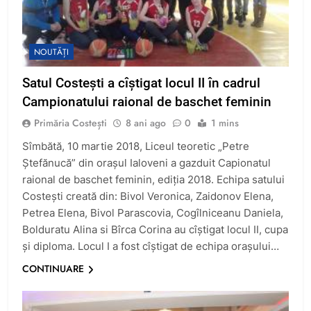
NOUTĂȚI
Satul Costești a cîștigat locul II în cadrul
Campionatului raional de baschet feminin
Primăria Costești
8 ani ago
0
1 mins
Sîmbătă, 10 martie 2018, Liceul teoretic „Petre
Ștefănucă” din orașul Ialoveni a gazduit Capionatul
raional de baschet feminin, ediția 2018. Echipa satului
Costești creată din: Bivol Veronica, Zaidonov Elena,
Petrea Elena, Bivol Parascovia, Cogîlniceanu Daniela,
Bolduratu Alina si Bîrca Corina au cîștigat locul II, cupa
și diploma. Locul I a fost cîștigat de echipa orașului…
CONTINUARE