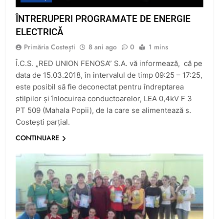
ÎNTRERUPERI PROGRAMATE DE ENERGIE
ELECTRICĂ
Primăria Costești
8 ani ago
0
1 mins
Î.C.S. „RED UNION FENOSA” S.A. vă informează, că pe
data de 15.03.2018, în intervalul de timp 09:25 – 17:25,
este posibil să fie deconectat pentru îndreptarea
stilpilor şi înlocuirea conductoarelor, LEA 0,4kV F 3
PT 509 (Mahala Popii), de la care se alimentează s.
Costeşti parţial.
CONTINUARE