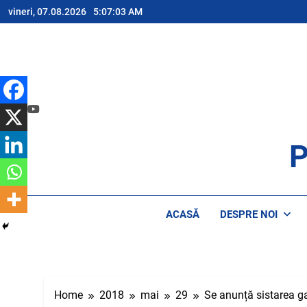
Skip
vineri, 07.08.2026
5:07:03 AM
to
content
P
AP
ACASĂ
DESPRE NOI
Home
2018
mai
29
Se anunță sistarea ga