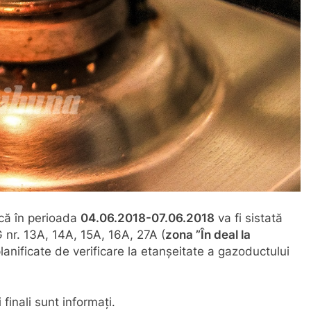
 că în perioada
04.06.2018-07.06.2018
va fi sistată
G nr. 13A, 14A, 15A, 16A, 27A (
zona ”În deal la
planificate de verificare la etanșeitate a gazoductului
inali sunt informați.