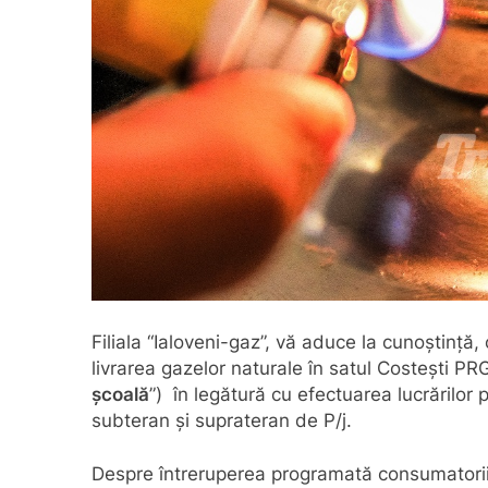
Filiala “Ialoveni-gaz”, vă aduce la cunoștință,
livrarea gazelor naturale în satul Costești PR
școală
”) în legătură cu efectuarea lucrărilor 
subteran și suprateran de P/j.
Despre întreruperea programată consumatorii f