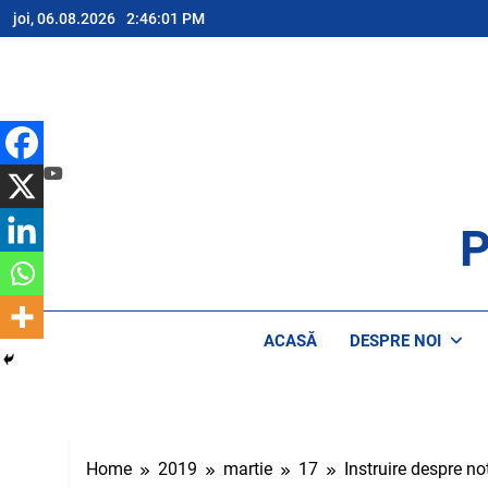
Skip
joi, 06.08.2026
2:46:02 PM
to
content
P
AP
ACASĂ
DESPRE NOI
Home
2019
martie
17
Instruire despre noț