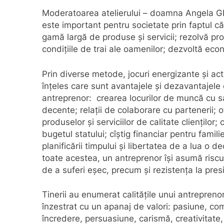
Moderatoarea atelierului – doamna Angela GLA
este important pentru societate prin faptul că
gamă largă de produse și servicii; rezolvă pr
condițiile de trai ale oamenilor; dezvoltă econ
Prin diverse metode, jocuri energizante şi acti
înțeles care sunt avantajele și
dezavantajele 
antreprenor: crearea locurilor de muncă cu sa
decente; relații de colaborare cu partenerii; o
produselor și serviciilor de calitate clienților; 
bugetul statului; cîștig financiar pentru famili
planificării timpului și libertatea de a lua o de
toate acestea, un antreprenor își asumă riscul
de a suferi eșec, precum și rezistența la presi
Tinerii au enumerat calitățile unui antrepreno
înzestrat cu un apanaj de valori: pasiune, co
încredere, persuasiune, carismă, creativitate, d