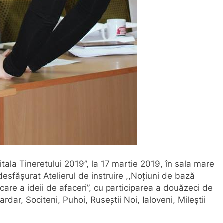
itala Tineretului 2019”, la 17 martie 2019, în sala mare
desfăşurat Atelierul de instruire ,,Noțiuni de bază
icare a ideii de afaceri”, cu participarea a douăzeci de
Bardar, Sociteni, Puhoi, Ruseştii Noi, Ialoveni, Mileștii