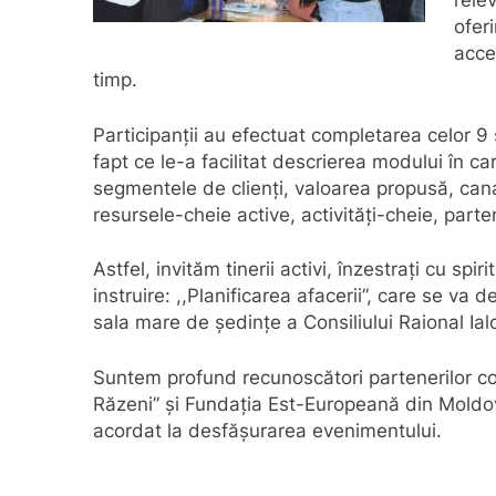
relev
oferi
acces
timp.
Participanții au efectuat completarea celor 
fapt ce le-a facilitat descrierea modului în ca
segmentele de clienți, valoarea propusă, canale
resursele-cheie active, activități-cheie, parten
Astfel, invităm tinerii activi, înzestrați cu spi
instruire: ,,Planificarea afacerii”, care se va
sala mare de ședințe a Consiliului Raional Ial
Suntem profund recunoscători partenerilor cons
Răzeni” şi Fundaţia Est-Europeană din Moldov
acordat la desfăşurarea evenimentului.