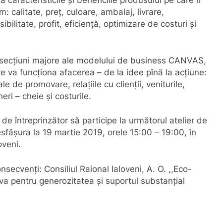
ă caracteristicile și beneficiile produsului pe care îl
m: calitate, preț, culoare, ambalaj, livrare,
ibilitate, profit, eficiență, optimizare de costuri și
9 secțiuni majore ale modelului de business CANVAS,
re va funcționa afacerea – de la idee pînă la acțiune:
 de promovare, relațiile cu clienții, veniturile,
eri – cheie și costurile.
rit de întreprinzător să participe la următorul atelier de
 desfășura la 19 martie 2019, orele 15:00 – 19:00, în
oveni.
ecvenţi: Consiliul Raional Ialoveni, A. O. ,,Eco-
a pentru generozitatea şi suportul substanțial