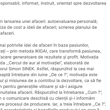
sponsabil, informat, instruit, orientat spre dezvoltarea
 în lansarea unei afaceri: autoevaluarea personală;
liza de cost a ideii de afaceri; scrierea planului de
 afaceri.
mai potrivite idei de afaceri în baza pasiunilor,
strați – prin metoda IKIGAI, care transformă pasiunea,
facere generatoare de rezultate și profit. Motivația
da ,,Cercul de aur al motivației”, elaborată de
itorul Simon SINEK. Astfel,
răspunzînd la cea mai
leaptă întrebare din lume ,,De ce ?”, motivația este
ul și misiunea de a contribui la dezvoltare, ca să fie
 pentru generațiile viitoare și să-i asigure
inuitatea afacerii. Răspunzînd la întrebarea ,,Cum ?”,
 o comunicare deschisă cu clienții și-i informăm
re procesul de producere. Iar, a treia întrebare ,,Ce ?”,