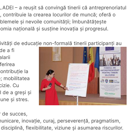
DEI – a reuşit să convingă tinerii că antreprenoriatul
, contribuie la crearea locurilor de muncă; oferă o
oblemele și nevoile comunității; îmbunătățește
omia națională și susține inovația și progresul.
vităţi de educaţie non-formală tinerii participanţi au
de a fi
larii
ferirea
contribuție la
e; mobilitatea
cizie. Cu
 de a greși și
une și stres.
r de succes,
municare, inovație, curaj, perseverență, pragmatism,
isciplină, flexibilitate, viziune și asumarea riscurilor.