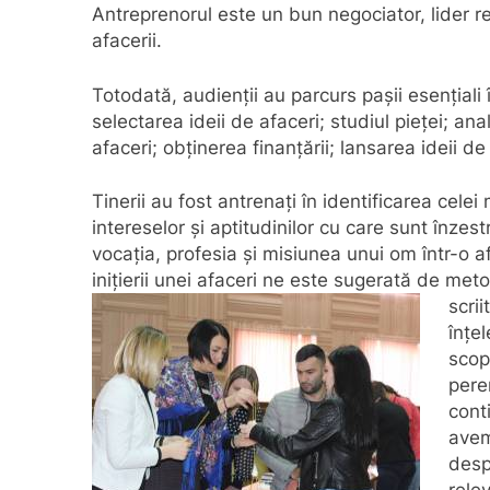
Antreprenorul este un bun negociator, lider re
afacerii.
Totodată, audienții au parcurs pașii esențiali
selectarea ideii de afaceri; studiul pieței; ana
afaceri; obținerea finanțării; lansarea ideii de
Tinerii au fost antrenați în identificarea celei 
intereselor și aptitudinilor cu care sunt înze
vocația, profesia și misiunea unui om într-o a
inițierii unei afaceri ne este sugerată de meto
scri
înțe
scop
peren
cont
avem
desp