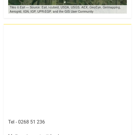
Tiles © Esri — Source: Esri, i-cubed, USDA, USGS, AEX, GeoEye, Getmapping,
Aerogrid, IGN, IGP, UPR-EGP, and the GIS User Community
Tel -
0268 51 236