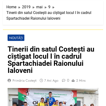
Home
2019
mai
9
Tinerii din satul Costești au cîștigat locul I în cadrul
Spartachiadei Raionului Ialoveni
NOUTĂȚI
Tinerii din satul Costești au
cîștigat locul I în cadrul
Spartachiadei Raionului
Ialoveni
0
Primăria Costești
7 Ani Ago
2 Mins