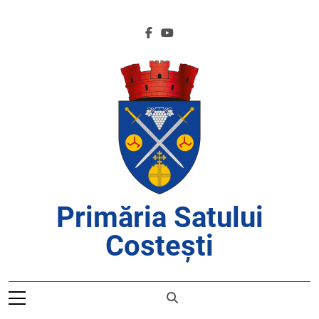
Skip
to
content
Primăria Satului
Costești
APROAPE DE CETĂȚENI