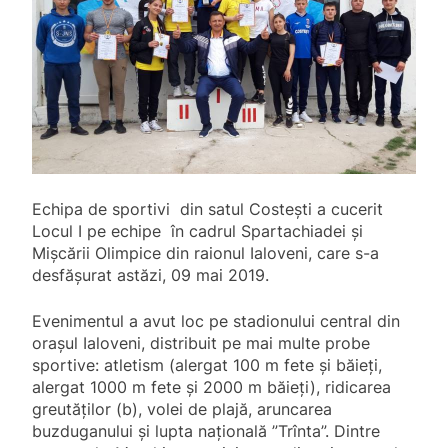
Echipa de sportivi din satul Costești a cucerit
Locul I pe echipe în cadrul Spartachiadei şi
Mişcării Olimpice din raionul Ialoveni, care s-a
desfăşurat astăzi, 09 mai 2019.
Evenimentul a avut loc pe stadionului central din
orașul Ialoveni, distribuit pe mai multe probe
sportive: atletism (alergat 100 m fete și băieți,
alergat 1000 m fete și 2000 m băieți), ridicarea
greutăților (b), volei de plajă, aruncarea
buzduganului și lupta națională ”Trînta”. Dintre