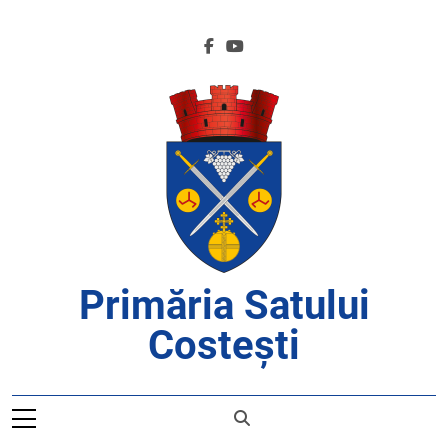
Skip
to
content
Primăria Satului
Costești
APROAPE DE CETĂȚENI