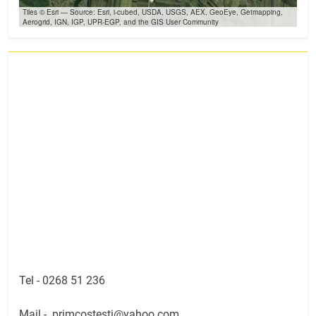
Tiles © Esri — Source: Esri, i-cubed, USDA, USGS, AEX, GeoEye, Getmapping,
Aerogrid, IGN, IGP, UPR-EGP, and the GIS User Community
Tel -
0268 51 236
Mail -
primcostesti@yahoo.com