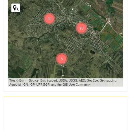
20
23
6
Tiles © Esri — Source: Esri, i-cubed, USDA, USGS, AEX, GeoEye, Getmapping,
Aerogrid, IGN, IGP, UPR-EGP, and the GIS User Community