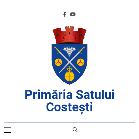
Skip
to
content
Primăria Satului
Costești
APROAPE DE CETĂȚENI