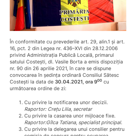
În conformitate cu prevederile art. 29, alin.1 şi art.
16, pct. 2 din Legea nr. 436–XVI din 28.12.2006
privind Administraţia Publică Locală, primarul
satului Costeşti, dl. Vasile Borta a emis dispoziţia
nr. 90 din 26 aprilie 2021, în care se dispune
convocarea în ședința ordinară Consiliul Sătesc
00
Costești la data de
30.04.2021, ora 9
cu
următoarea ordine de zi:
Cu privire la notificarea unor decizii.
Raportor:
Crețu Lilia, secretar
Cu privire la casarea unor mijloace fixe.
Raportor:Gîlca Tatiana, specialist principal.
Cu privire la delegarea unui consilier pentru
comisia de concurs pentru ocuparea