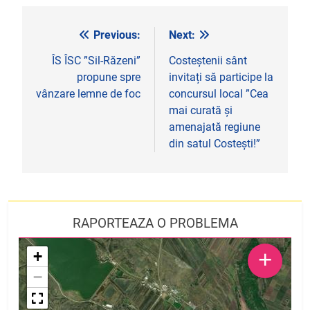
Previous:
Next:
Navigare
în
ÎS ÎSC ”Sil-Răzeni”
Costeștenii sânt
propune spre
invitați să participe la
articole
vânzare lemne de foc
concursul local ”Cea
mai curată și
amenajată regiune
din satul Costești!”
RAPORTEAZA O PROBLEMA
+
+
−