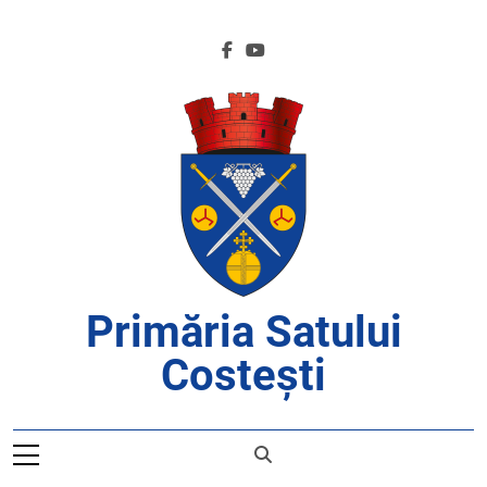
Skip
to
content
Primăria Satului
Costești
APROAPE DE CETĂȚENI