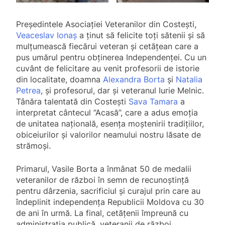
Președintele Asociației Veteranilor din Costești,
Veaceslav Ionaş
a ținut să felicite toți sătenii și să
mulțumească fiecărui veteran și cetățean care a
pus umărul pentru obținerea Independenței. Cu un
cuvânt de felicitare au venit profesorii de istorie
din localitate, doamna
Alexandra Borta
și
Natalia
Petrea
, și profesorul, dar și veteranul Iurie Melnic.
Tânăra talentată din Costești
Sava Tamara
a
interpretat cântecul ”Acasă”, care a adus emoția
de unitatea națională, esența moștenirii tradițiilor,
obiceiurilor și valorilor neamului nostru lăsate de
strămoși.
Primarul, Vasile Borta a înmânat 50 de medalii
veteranilor de război în semn de recunoștință
pentru dârzenia, sacrificiul și curajul prin care au
îndeplinit independența Republicii Moldova cu 30
de ani în urmă. La final, cetățenii împreună cu
administrația publică, veteranii de război,