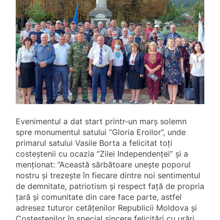
Evenimentul a dat start printr-un marș solemn
spre monumentul satului ”Gloria Eroilor”, unde
primarul satului Vasile Borta a felicitat toți
costeștenii cu ocazia ”Zilei Independenței” și a
menționat: ”Această sărbătoare unește poporul
nostru și trezește în fiecare dintre noi sentimentul
de demnitate, patriotism și respect față de propria
țară și comunitate din care face parte, astfel
adresez tuturor cetățenilor Republicii Moldova și
Costeștenilor în special sincere felicitări cu urări