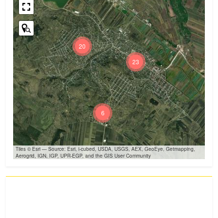
20
23
6
Tiles © Esri — Source: Esri, i-cubed, USDA, USGS, AEX, GeoEye, Getmapping,
Aerogrid, IGN, IGP, UPR-EGP, and the GIS User Community