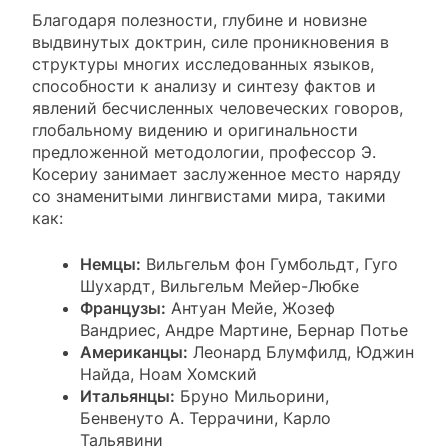
Благодаря полезности, глубине и новизне
выдвинутых доктрин, силе проникновения в
структуры многих исследованных языков,
способности к анализу и синтезу фактов и
явлений бесчисленных человеческих говоров,
глобальному видению и оригинальности
предложенной методологии, профессор Э.
Косериу занимает заслуженное место наряду
со знаменитыми лингвистами мира, такими
как:
Немцы:
Вильгельм фон Гумбольдт, Гуго
Шухардт, Вильгельм Мейер-Любке
Французы:
Антуан Мейе, Жозеф
Вандриес, Андре Мартине, Бернар Потье
Американцы:
Леонард Блумфилд, Юджин
Найда, Ноам Хомский
Итальянцы:
Бруно Мильорини,
Бенвенуто А. Террачини, Карло
Тальявини