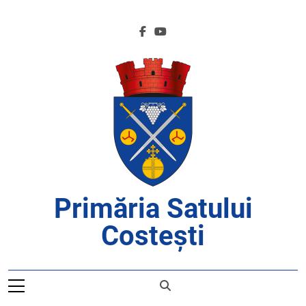
Skip
to
content
Primăria Satului
Costești
APROAPE DE CETĂȚENI