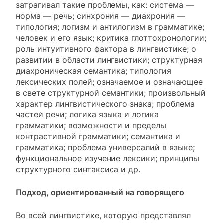
затрагивал такие проблемы, как: система —
норма — речь; синхрония — диахрония —
типология; логизм и антилогизм в грамматике;
человек и его язык; критика глоттохронологии;
роль интуитивного фактора в лингвистике; о
развитии в области лингвистики; структурная
диахроническая семантика; типология
лексических полей; означаемое и означающее
в свете структурной семантики; произвольный
характер лингвистического знака; проблема
частей речи; логика языка и логика
грамматики; возможности и пределы
контрастивной грамматики; семантика и
грамматика; проблема универсалий в языке;
функциональное изучение лексики; принципы
структурного синтаксиса и др.
Подход, ориентированный на говорящего
Во всей лингвистике, которую представлял