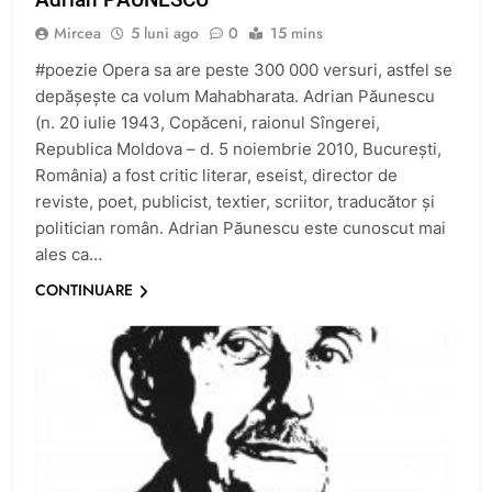
Mircea
5 luni ago
0
15 mins
#poezie Opera sa are peste 300 000 versuri, astfel se
depășește ca volum Mahabharata. Adrian Păunescu
(n. 20 iulie 1943, Copăceni, raionul Sîngerei,
Republica Moldova – d. 5 noiembrie 2010, București,
România) a fost critic literar, eseist, director de
reviste, poet, publicist, textier, scriitor, traducător și
politician român. Adrian Păunescu este cunoscut mai
ales ca…
CONTINUARE