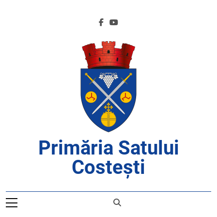
Skip
to
content
Primăria Satului
Costești
APROAPE DE CETĂȚENI