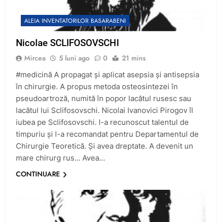
ALEIA INVENTATORILOR BASARABENI
Nicolae SCLIFOSOVSCHI
Mircea
5 luni ago
0
21 mins
#medicină A propagat și aplicat asepsia și antisepsia
în chirurgie. A propus metoda osteosintezei în
pseudoartroză, numită în popor lacătul rusesc sau
lacătul lui Sclifosovschi. Nicolai Ivanovici Pirogov îl
iubea pe Sclifosovschi. I-a recunoscut talentul de
timpuriu și l-a recomandat pentru Departamentul de
Chirurgie Teoretică. Și avea dreptate. A devenit un
mare chirurg rus… Avea…
CONTINUARE