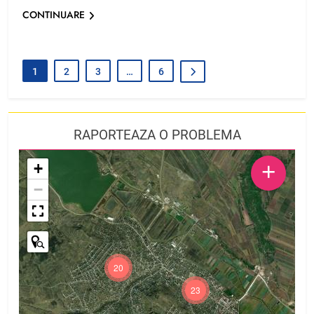
CONTINUARE
1
2
3
…
6
RAPORTEAZA O PROBLEMA
+
+
−
20
23