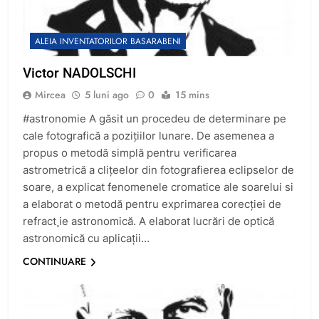
ALEIA INVENTATORILOR BASARABENI
Victor NADOLSCHI
Mircea
5 luni ago
0
15 mins
#astronomie A găsit un procedeu de determinare pe
cale fotografică a pozițiilor lunare. De asemenea a
propus o metodă simplă pentru verificarea
astrometrică a clițeelor din fotografierea eclipselor de
soare, a explicat fenomenele cromatice ale soarelui si
a elaborat o metodă pentru exprimarea corecției de
refract¸ie astronomică. A elaborat lucrări de optică
astronomică cu aplicații…
CONTINUARE