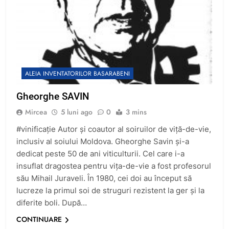
ALEIA INVENTATORILOR BASARABENI
Gheorghe SAVIN
Mircea
5 luni ago
0
3 mins
#vinificație Autor și coautor al soiruilor de viță-de-vie,
inclusiv al soiului Moldova. Gheorghe Savin şi-a
dedicat peste 50 de ani viticulturii. Cel care i-a
insuflat dragostea pentru viţa-de-vie a fost profesorul
său Mihail Juraveli. În 1980, cei doi au început să
lucreze la primul soi de struguri rezistent la ger şi la
diferite boli. După…
CONTINUARE