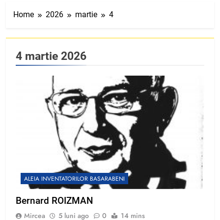
Home
2026
martie
4
4 martie 2026
ALEIA INVENTATORILOR BASARABENI
Bernard ROIZMAN
Mircea
5 luni ago
0
14 mins