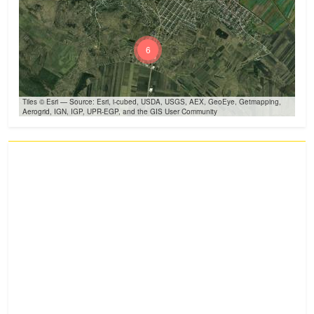
6
Tiles © Esri — Source: Esri, i-cubed, USDA, USGS, AEX, GeoEye, Getmapping,
Aerogrid, IGN, IGP, UPR-EGP, and the GIS User Community