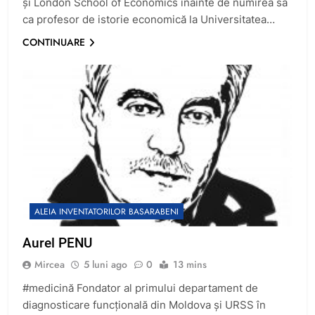
și London School of Economics înainte de numirea sa
ca profesor de istorie economică la Universitatea…
CONTINUARE
ALEIA INVENTATORILOR BASARABENI
Aurel PENU
Mircea
5 luni ago
0
13 mins
#medicină Fondator al primului departament de
diagnosticare funcțională din Moldova și URSS în