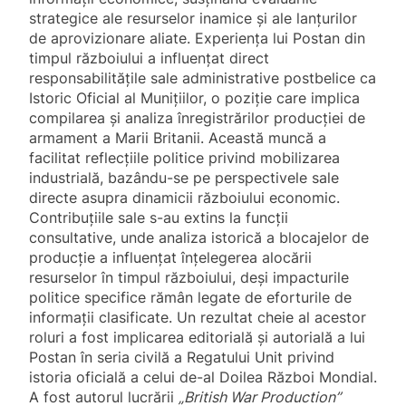
strategice ale resurselor inamice și ale lanțurilor
de aprovizionare aliate. Experiența lui Postan din
timpul războiului a influențat direct
responsabilitățile sale administrative postbelice ca
Istoric Oficial al Munițiilor, o poziție care implica
compilarea și analiza înregistrărilor producției de
armament a Marii Britanii. Această muncă a
facilitat reflecțiile politice privind mobilizarea
industrială, bazându-se pe perspectivele sale
directe asupra dinamicii războiului economic.
Contribuțiile sale s-au extins la funcții
consultative, unde analiza istorică a blocajelor de
producție a influențat înțelegerea alocării
resurselor în timpul războiului, deși impacturile
politice specifice rămân legate de eforturile de
informații clasificate. Un rezultat cheie al acestor
roluri a fost implicarea editorială și autorială a lui
Postan în seria civilă a Regatului Unit privind
istoria oficială a celui de-al Doilea Război Mondial.
A fost autorul lucrării
„British War Production”