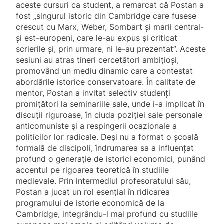
aceste cursuri ca student, a remarcat că Postan a
fost „singurul istoric din Cambridge care fusese
crescut cu Marx, Weber, Sombart și marii central-
și est-europeni, care le-au expus și criticat
scrierile și, prin urmare, ni le-au prezentat”. Aceste
sesiuni au atras tineri cercetători ambițioși,
promovând un mediu dinamic care a contestat
abordările istorice conservatoare. În calitate de
mentor, Postan a invitat selectiv studenți
promițători la seminariile sale, unde i-a implicat în
discuții riguroase, în ciuda poziției sale personale
anticomuniste și a respingerii ocazionale a
politicilor lor radicale. Deși nu a format o școală
formală de discipoli, îndrumarea sa a influențat
profund o generație de istorici economici, punând
accentul pe rigoarea teoretică în studiile
medievale. Prin intermediul profesoratului său,
Postan a jucat un rol esențial în ridicarea
programului de istorie economică de la
Cambridge, integrându-l mai profund cu studiile