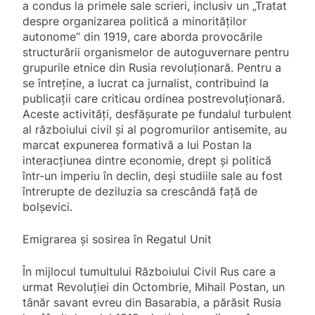
a condus la primele sale scrieri, inclusiv un „Tratat
despre organizarea politică a minorităților
autonome” din 1919, care aborda provocările
structurării organismelor de autoguvernare pentru
grupurile etnice din Rusia revoluționară. Pentru a
se întreține, a lucrat ca jurnalist, contribuind la
publicații care criticau ordinea postrevoluționară.
Aceste activități, desfășurate pe fundalul turbulent
al războiului civil și al pogromurilor antisemite, au
marcat expunerea formativă a lui Postan la
interacțiunea dintre economie, drept și politică
într-un imperiu în declin, deși studiile sale au fost
întrerupte de deziluzia sa crescândă față de
bolșevici.
Emigrarea și sosirea în Regatul Unit
În mijlocul tumultului Războiului Civil Rus care a
urmat Revoluției din Octombrie, Mihail Postan, un
tânăr savant evreu din Basarabia, a părăsit Rusia