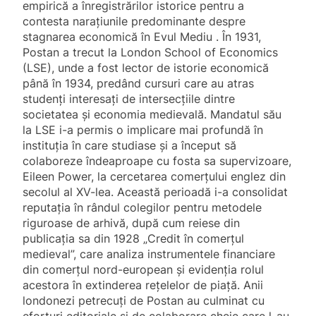
empirică a înregistrărilor istorice pentru a
contesta narațiunile predominante despre
stagnarea economică în Evul Mediu . În 1931,
Postan a trecut la London School of Economics
(LSE), unde a fost lector de istorie economică
până în 1934, predând cursuri care au atras
studenți interesați de intersecțiile dintre
societatea și economia medievală. Mandatul său
la LSE i-a permis o implicare mai profundă în
instituția în care studiase și a început să
colaboreze îndeaproape cu fosta sa supervizoare,
Eileen Power, la cercetarea comerțului englez din
secolul al XV-lea. Această perioadă i-a consolidat
reputația în rândul colegilor pentru metodele
riguroase de arhivă, după cum reiese din
publicația sa din 1928 „Credit în comerțul
medieval”, care analiza instrumentele financiare
din comerțul nord-european și evidenția rolul
acestora în extinderea rețelelor de piață. Anii
londonezi petrecuți de Postan au culminat cu