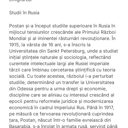
Studii în Rusia
Postan și-a început studiile superioare în Rusia în
mijlocul tensiunilor crescânde ale Primului Război
Mondial și al iminentei răsturnări revoluționare. În
1915, la vârsta de 16 ani, s-a înscris la
Universitatea din Sankt Petersburg, unde a studiat
inițial științele naturale și sociologia, reflectând
curentele intelectuale largi ale Rusiei imperiale
târzii care îmbinau cercetarea științifică cu teoria
socială. Cu toate acestea, războiul i-a perturbat
studiile, determinând un transfer la Universitatea
din Odessa pentru a urma drept și economie,
discipline care se aliniau cu interesul crescând al
epocii pentru reformele juridice și modernizarea
economică în cadrul Imperiului Rus. Până în 1917,
pe măsură ce fervoarea revoluționară cuprindea
țara, Postan, născut într-o familie evreiască din
Basarabia, s-a înrolat în armata rusă, servind până