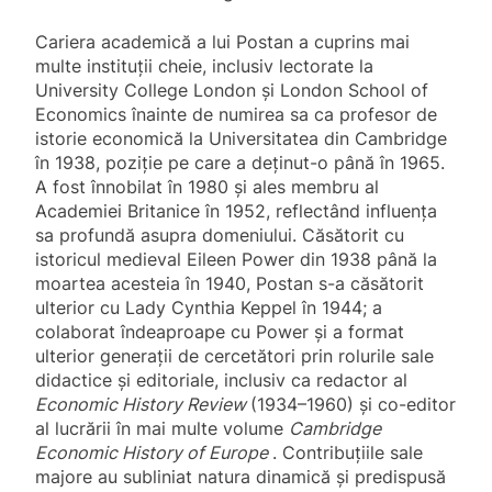
Cariera academică a lui Postan a cuprins mai
multe instituții cheie, inclusiv lectorate la
University College London și London School of
Economics înainte de numirea sa ca profesor de
istorie economică la Universitatea din Cambridge
în 1938, poziție pe care a deținut-o până în 1965.
A fost înnobilat în 1980 și ales membru al
Academiei Britanice în 1952, reflectând influența
sa profundă asupra domeniului. Căsătorit cu
istoricul medieval Eileen Power din 1938 până la
moartea acesteia în 1940, Postan s-a căsătorit
ulterior cu Lady Cynthia Keppel în 1944; a
colaborat îndeaproape cu Power și a format
ulterior generații de cercetători prin rolurile sale
didactice și editoriale, inclusiv ca redactor al
Economic History Review
(1934–1960) și co-editor
al lucrării în mai multe volume
Cambridge
Economic History of Europe
. Contribuțiile sale
majore au subliniat natura dinamică și predispusă