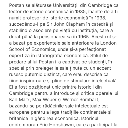
Postan se alăturase Universității din Cambridge ca
lector de istorie economică în 1935, înainte de a fi
numit profesor de istorie economică în 1938,
succedându-l pe Sir John Clapham în catedră și
stabilind o asociere pe viață cu instituția, care a
durat până la pensionarea sa în 1965. Acest rol s-
a bazat pe experiențele sale anterioare la London
School of Economics, unde și-a perfecționat
expertiza în istoriografia economică. Stilul de
predare al lui Postan i-a captivat pe studenți, în
special prin prelegerile sale ținute cu un accent
rusesc puternic distinct, care erau descrise ca
fiind inspiratoare și pline de stimulare intelectuală.
El a fost poziționat unic printre istoricii din
Cambridge pentru a introduce și critica operele lui
Karl Marx, Max Weber și Werner Sombart,
bazându-se pe rădăcinile sale intelectuale est-
europene pentru a lega tradițiile continentale și
britanice în gândirea economică. Istoricul
contemporan Eric Hobsbawm, care a participat la