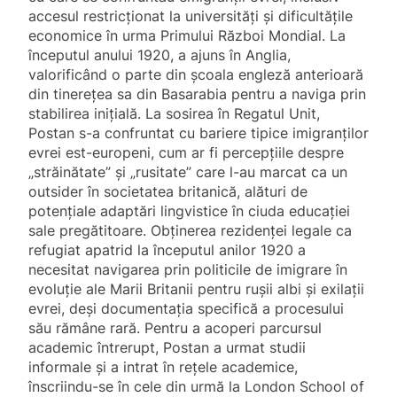
accesul restricționat la universități și dificultățile
economice în urma Primului Război Mondial. La
începutul anului 1920, a ajuns în Anglia,
valorificând o parte din școala engleză anterioară
din tinerețea sa din Basarabia pentru a naviga prin
stabilirea inițială. La sosirea în Regatul Unit,
Postan s-a confruntat cu bariere tipice imigranților
evrei est-europeni, cum ar fi percepțiile despre
„străinătate” și „rusitate” care l-au marcat ca un
outsider în societatea britanică, alături de
potențiale adaptări lingvistice în ciuda educației
sale pregătitoare. Obținerea rezidenței legale ca
refugiat apatrid la începutul anilor 1920 a
necesitat navigarea prin politicile de imigrare în
evoluție ale Marii Britanii pentru rușii albi și exilații
evrei, deși documentația specifică a procesului
său rămâne rară. Pentru a acoperi parcursul
academic întrerupt, Postan a urmat studii
informale și a intrat în rețele academice,
înscriindu-se în cele din urmă la London School of