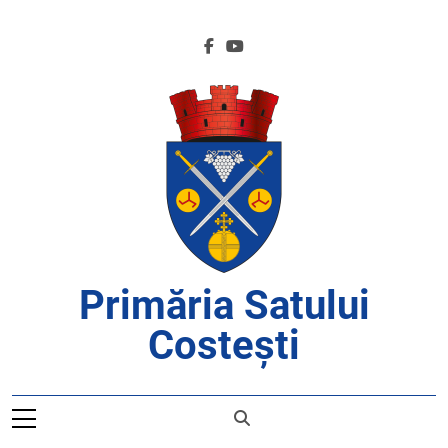
Skip
to
content
Primăria Satului
Costești
APROAPE DE CETĂȚENI