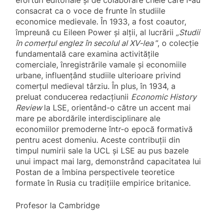
eforturi editoriale și de colaborare cheie care l-au
consacrat ca o voce de frunte în studiile
economice medievale. În 1933, a fost coautor,
împreună cu Eileen Power și alții, al lucrării
„Studii
în comerțul englez în secolul al XV-lea
”, o colecție
fundamentală care examina activitățile
comerciale, înregistrările vamale și economiile
urbane, influențând studiile ulterioare privind
comerțul medieval târziu. În plus, în 1934, a
preluat conducerea redacțiunii
Economic History
Review
la LSE, orientând-o către un accent mai
mare pe abordările interdisciplinare ale
economiilor premoderne într-o epocă formativă
pentru acest domeniu. Aceste contribuții din
timpul numirii sale la UCL și LSE au pus bazele
unui impact mai larg, demonstrând capacitatea lui
Postan de a îmbina perspectivele teoretice
formate în Rusia cu tradițiile empirice britanice.
Profesor la Cambridge