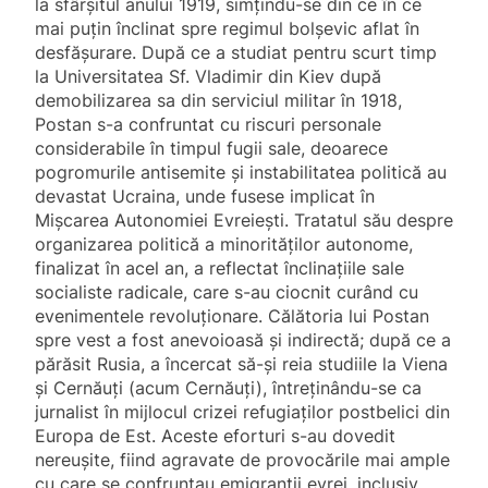
la sfârșitul anului 1919, simțindu-se din ce în ce
mai puțin înclinat spre regimul bolșevic aflat în
desfășurare. După ce a studiat pentru scurt timp
la Universitatea Sf. Vladimir din Kiev după
demobilizarea sa din serviciul militar în 1918,
Postan s-a confruntat cu riscuri personale
considerabile în timpul fugii sale, deoarece
pogromurile antisemite și instabilitatea politică au
devastat Ucraina, unde fusese implicat în
Mișcarea Autonomiei Evreiești. Tratatul său despre
organizarea politică a minorităților autonome,
finalizat în acel an, a reflectat înclinațiile sale
socialiste radicale, care s-au ciocnit curând cu
evenimentele revoluționare. Călătoria lui Postan
spre vest a fost anevoioasă și indirectă; după ce a
părăsit Rusia, a încercat să-și reia studiile la Viena
și Cernăuți (acum Cernăuți), întreținându-se ca
jurnalist în mijlocul crizei refugiaților postbelici din
Europa de Est. Aceste eforturi s-au dovedit
nereușite, fiind agravate de provocările mai ample
cu care se confruntau emigranții evrei, inclusiv