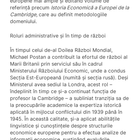
europene mai ample și editând volume de
referință precum
Istoria Economică a Europei de la
Cambridge,
care au definit metodologiile
domeniului.
Roluri administrative și în timp de război
În timpul celui de-al Doilea Război Mondial,
Michael Postan a contribuit la efortul de război al
Marii Britanii prin serviciul său în cadrul
Ministerului Războiului Economic, unde a condus
Secția Est-Europeană (numită și secția rusă). Deși
Ministerul avea sediul la Londra, acest rol –
îndeplinit în timp ce și-a continuat funcția de
profesor la Cambridge – a subliniat tranziția sa de
la preocupările academice la expertiza istorică
aplicată în mijlocul conflictului din 1939 până în
1945. În această calitate, și-a aplicat abilitățile
lingvistice și cunoștințele despre structurile
economice europene pentru a efectua analize de
informații economice, susținând evaluările