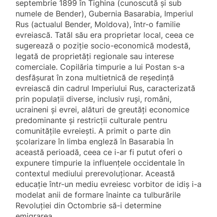
septembrie 1899 în Tighina (cunoscută și sub
numele de Bender), Gubernia Basarabia, Imperiul
Rus (actualul Bender, Moldova), într-o familie
evreiască. Tatăl său era proprietar local, ceea ce
sugerează o poziție socio-economică modestă,
legată de proprietăți regionale sau interese
comerciale. Copilăria timpurie a lui Postan s-a
desfășurat în zona multietnică de reședință
evreiască din cadrul Imperiului Rus, caracterizată
prin populații diverse, inclusiv ruși, români,
ucraineni și evrei, alături de greutăți economice
predominante și restricții culturale pentru
comunitățile evreiești. A primit o parte din
școlarizare în limba engleză în Basarabia în
această perioadă, ceea ce i-ar fi putut oferi o
expunere timpurie la influențele occidentale în
contextul mediului prerevoluționar. Această
educație într-un mediu evreiesc vorbitor de idiș i-a
modelat anii de formare înainte ca tulburările
Revoluției din Octombrie să-i determine
emigrarea.