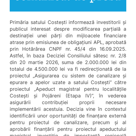
Primăria satului Costești informează investitorii și
publicul interesat despre modificarea parțială a
destinației unei părți din mijloacele financiare
atrase prin emisiunea de obligațiuni APL, aprobată
prin Hotărârea CNPF nr. 45/4 din 16.09.2025.
Astfel, în baza Deciziei Consiliului sătesc nr. 2/8
din 20 martie 2026, suma de 2.000.000 lei din
totalul de 4.500.000 lei va fi redirecționată de la
proiectul „Asigurarea cu sistem de canalizare și
epurare a apelor uzate a satului Costești” către
proiectul
„Apeduct magistral pentru localitățile
Costești și Pojăreni (Etapa IV)”, în vederea
asigurării contribuției proprii necesare
implementării acestuia. Decizia vine în contextul
identificării unor oportunități de finanțare externă
pentru proiectul de canalizare, precum și al
aprobării finanțării pentru proiectul apeductului
magistral, investiție de importanță regională