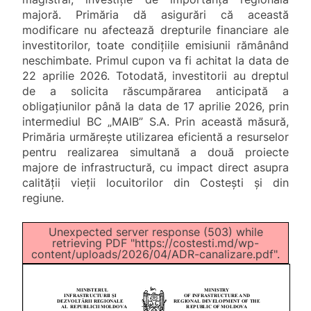
majoră. Primăria dă asigurări că această
modificare nu afectează drepturile financiare ale
investitorilor, toate condițiile emisiunii rămânând
neschimbate. Primul cupon va fi achitat la data de
22 aprilie 2026. Totodată, investitorii au dreptul
de a solicita răscumpărarea anticipată a
obligațiunilor până la data de 17 aprilie 2026, prin
intermediul BC „MAIB” S.A. Prin această măsură,
Primăria urmărește utilizarea eficientă a resurselor
pentru realizarea simultană a două proiecte
majore de infrastructură, cu impact direct asupra
calității vieții locuitorilor din Costești și din
regiune.
Unexpected server response (503) while
retrieving PDF "https://costesti.md/wp-
content/uploads/2026/04/ADR-canalizare.pdf".