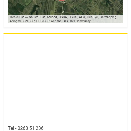
Tiles © Esri — Source: Esri, i-cubed, USDA, USGS, AEX, GeoEye, Getmapping,
Aerogrid, IGN, IGP, UPR-EGP, and the GIS User Community
Tel -
0268 51 236