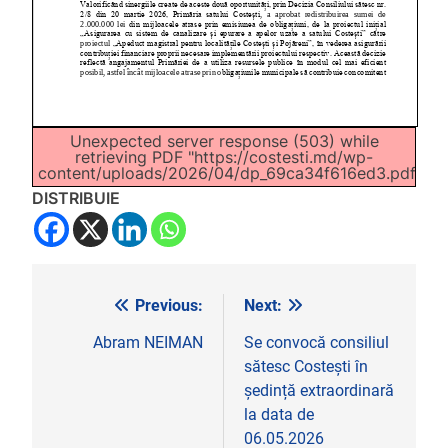
Unexpected server response (503) while
retrieving PDF "https://costesti.md/wp-
content/uploads/2026/04/dp_69ca34f616ed3.pdf".
DISTRIBUIE
Previous:
Next:
Navigare
în
Abram NEIMAN
Se convocă consiliul
sătesc Costești în
articole
ședință extraordinară
la data de
06.05.2026