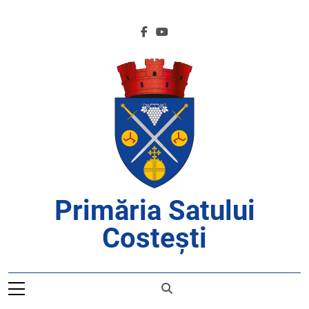
Skip
to
content
Primăria Satului
Costești
APROAPE DE CETĂȚENI