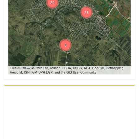
20
23
6
Tiles © Esri — Source: Esri, i-cubed, USDA, USGS, AEX, GeoEye, Getmapping,
Aerogrid, IGN, IGP, UPR-EGP, and the GIS User Community