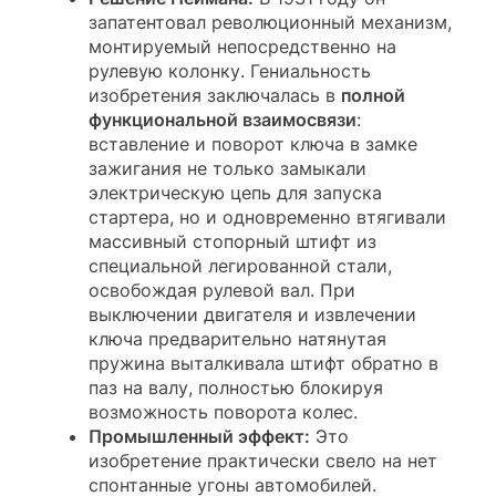
запатентовал революционный механизм,
монтируемый непосредственно на
рулевую колонку. Гениальность
изобретения заключалась в
полной
функциональной взаимосвязи
:
вставление и поворот ключа в замке
зажигания не только замыкали
электрическую цепь для запуска
стартера, но и одновременно втягивали
массивный стопорный штифт из
специальной легированной стали,
освобождая рулевой вал. При
выключении двигателя и извлечении
ключа предварительно натянутая
пружина выталкивала штифт обратно в
паз на валу, полностью блокируя
возможность поворота колес.
Промышленный эффект:
Это
изобретение практически свело на нет
спонтанные угоны автомобилей.