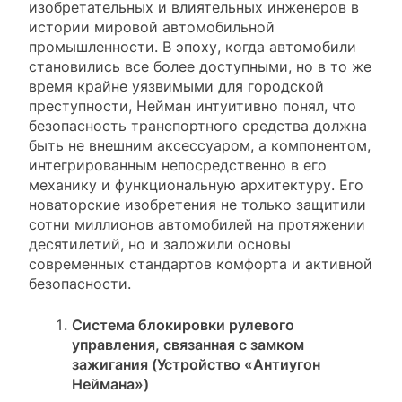
изобретательных и влиятельных инженеров в
истории мировой автомобильной
промышленности. В эпоху, когда автомобили
становились все более доступными, но в то же
время крайне уязвимыми для городской
преступности, Нейман интуитивно понял, что
безопасность транспортного средства должна
быть не внешним аксессуаром, а компонентом,
интегрированным непосредственно в его
механику и функциональную архитектуру. Его
новаторские изобретения не только защитили
сотни миллионов автомобилей на протяжении
десятилетий, но и заложили основы
современных стандартов комфорта и активной
безопасности.
Система блокировки рулевого
управления, связанная с замком
зажигания (Устройство «Антиугон
Неймана»)