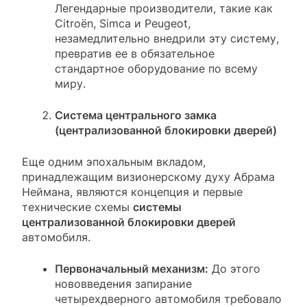
Легендарные производители, такие как
Citroën, Simca и Peugeot,
незамедлительно внедрили эту систему,
превратив ее в обязательное
стандартное оборудование по всему
миру.
Система центрального замка
(централизованной блокировки дверей)
Еще одним эпохальным вкладом,
принадлежащим визионерскому духу Абрама
Неймана, являются концепция и первые
технические схемы
системы
централизованной блокировки дверей
автомобиля.
Первоначальный механизм:
До этого
нововведения запирание
четырехдверного автомобиля требовало