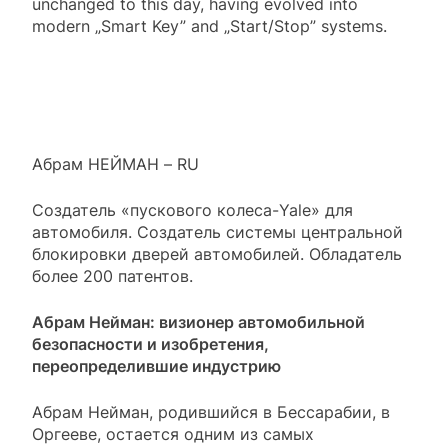
unchanged to this day, having evolved into
modern „Smart Key” and „Start/Stop” systems.
Абрам НЕЙМАН – RU
Создатель «пускового колеса-Yale» для
автомобиля. Создатель системы центральной
блокировки дверей автомобилей. Обладатель
более 200 патентов.
Абрам Нейман: визионер автомобильной
безопасности и изобретения,
переопределившие индустрию
Абрам Нейман, родившийся в Бессарабии, в
Оргееве, остается одним из самых