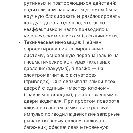
рутинных и повторяющихся действий:
водитель или пассажиры должны были
вручную блокировать и разблокировать
каждую дверь отдельно, что было
неэффективно и часто приводило к
человеческим ошибкам (забывчивости).
Техническая инновация:
Нейман
спроектировал интегрированную
систему, основанную первоначально на
пневматических контурах (клапанах
давления/вакуума), а позже — на
электромагнитных актуаторах
(приводах). Она связывала замки всех
дверей с единым «мастер-ключом»
(главным приводом), расположенным в
двери водителя. При простом повороте
ключа в главном замке синхронный
импульс приводил в действие запорные
рычаги по всему салону, включая
багажник, обеспечивая мгновенную