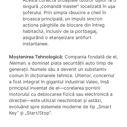
Acesta conecta broaștele tuturor ușilor la o
singură „comandă master” localizată în ușa
șoferului. Prin simpla răsucire a cheii în
broasca principală, un impuls sincron
acționa pârghiile de blocare din întreg
habitaclul, inclusiv de la portbagaj,
asigurând o etanșeizare antifurt
instantanee.
Moștenirea Tehnologică:
Compania fondată de el,
Neiman
, a dominat piața securității auto timp de
generații. Numele său a devenit un substantiv
comun în dicționarele tehnice. Ulterior, concernul
a fost integrat în gigantul industrial Valeo, însă
principiul inventat de el—corelarea pornirii
motorului cu deblocarea fizică sau electronică a
direcției—este utilizat neschimbat și astăzi,
evoluând spre sistemele moderne de tip „Smart
Key” și „Start/Stop”.