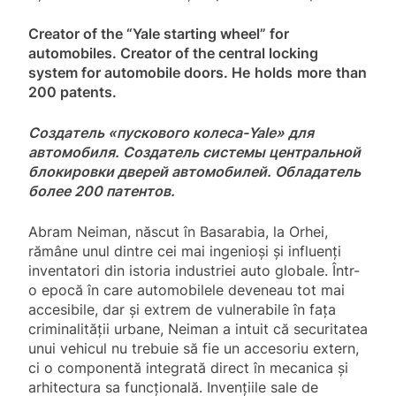
Creator of the “Yale starting wheel” for
automobiles. Creator of the central locking
system for automobile doors.
He
holds
more
than
200
patents
.
Создатель «пускового колеса-
Yale
» для
автомобиля. Создатель системы центральной
блокировки дверей автомобилей. Обладатель
более
200
патентов
.
Abram Neiman, născut în Basarabia, la Orhei,
rămâne unul dintre cei mai ingenioși și influenți
inventatori din istoria industriei auto globale. Într-
o epocă în care automobilele deveneau tot mai
accesibile, dar și extrem de vulnerabile în fața
criminalității urbane, Neiman a intuit că securitatea
unui vehicul nu trebuie să fie un accesoriu extern,
ci o componentă integrată direct în mecanica și
arhitectura sa funcțională. Invențiile sale de