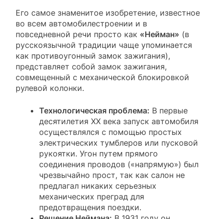
Его самое знаменитое изобретение, известное
во всем автомобилестроении и в
повседневной речи просто как
«Нейман»
(в
русскоязычной традиции чаще упоминается
как противоугонный замок зажигания),
представляет собой замок зажигания,
совмещенный с механической блокировкой
рулевой колонки.
Технологическая проблема:
В первые
десятилетия XX века запуск автомобиля
осуществлялся с помощью простых
электрических тумблеров или пусковой
рукоятки. Угон путем прямого
соединения проводов («напрямую») был
чрезвычайно прост, так как салон не
предлагал никаких серьезных
механических преград для
предотвращения поездки.
Решение Неймана:
В 1931 году он