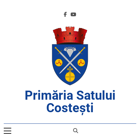
Skip
to
content
Primăria Satului
Costești
APROAPE DE CETĂȚENI