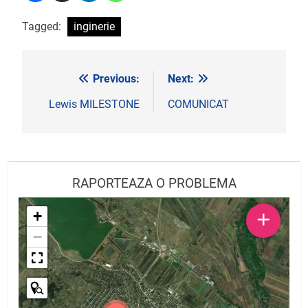
Tagged:
inginerie
Previous:
Next:
Navigare
în
Lewis MILESTONE
COMUNICAT
articole
RAPORTEAZA O PROBLEMA
+
+
−