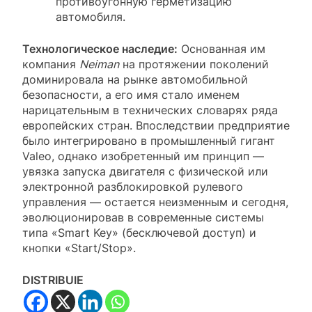
противоугонную герметизацию
автомобиля.
Технологическое наследие:
Основанная им
компания
Neiman
на протяжении поколений
доминировала на рынке автомобильной
безопасности, а его имя стало именем
нарицательным в технических словарях ряда
европейских стран. Впоследствии предприятие
было интегрировано в промышленный гигант
Valeo, однако изобретенный им принцип —
увязка запуска двигателя с физической или
электронной разблокировкой рулевого
управления — остается неизменным и сегодня,
эволюционировав в современные системы
типа «Smart Key» (бесключевой доступ) и
кнопки «Start/Stop».
DISTRIBUIE