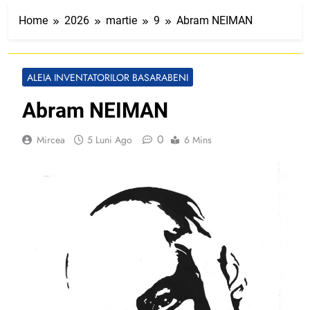
Home
2026
martie
9
Abram NEIMAN
ALEIA INVENTATORILOR BASARABENI
Abram NEIMAN
0
Mircea
5 Luni Ago
6 Mins