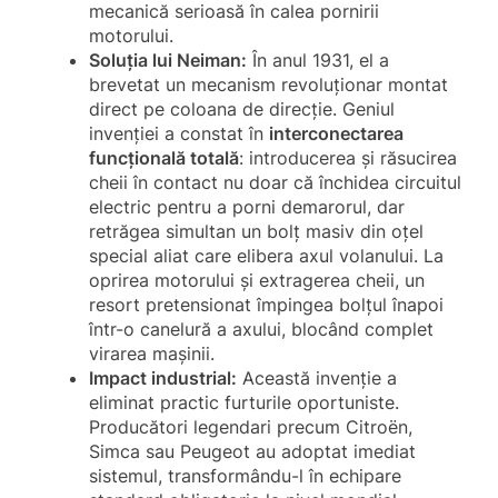
mecanică serioasă în calea pornirii
motorului.
Soluția lui Neiman:
În anul 1931, el a
brevetat un mecanism revoluționar montat
direct pe coloana de direcție. Geniul
invenției a constat în
interconectarea
funcțională totală
: introducerea și răsucirea
cheii în contact nu doar că închidea circuitul
electric pentru a porni demarorul, dar
retrăgea simultan un bolț masiv din oțel
special aliat care elibera axul volanului. La
oprirea motorului și extragerea cheii, un
resort pretensionat împingea bolțul înapoi
într-o canelură a axului, blocând complet
virarea mașinii.
Impact industrial:
Această invenție a
eliminat practic furturile oportuniste.
Producători legendari precum Citroën,
Simca sau Peugeot au adoptat imediat
sistemul, transformându-l în echipare