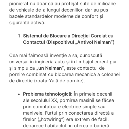
pionierat nu doar că au protejat sute de milioane
de vehicule de-a lungul deceniilor, dar au pus
bazele standardelor moderne de confort și
siguranță activă.
Sistemul de Blocare a Direcției Corelat cu
Contactul (Dispozitivul „Antivol Neiman”)
Cea mai faimoasă invenție a sa, cunoscută
universal în ingineria auto și în limbajul curent pur
și simplu ca
„un Neiman”
, este contactul de
pornire combinat cu blocarea mecanică a coloanei
de direcție (roata-Yală de pornire).
Problema tehnologică:
În primele decenii
ale secolului XX, pornirea mașinii se făcea
prin comutatoare electrice simple sau
manivele. Furtul prin conectarea directă a
firelor („hotwiring”) era extrem de facil,
deoarece habitaclul nu oferea o barieră