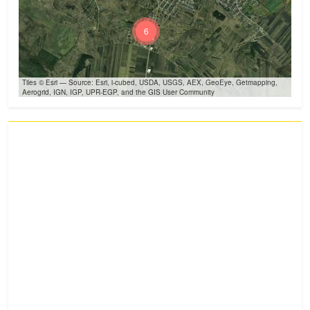
6
Tiles © Esri — Source: Esri, i-cubed, USDA, USGS, AEX, GeoEye, Getmapping,
Aerogrid, IGN, IGP, UPR-EGP, and the GIS User Community