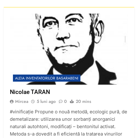
ALEIA INVENTATORILOR BASARABENI
Nicolae TARAN
Mircea
5 luni ago
0
20 mins
#vinificație Propune o nouă metodă, ecologic pură, de
demetalizare: utilizarea unor sorbanţi anorganici
naturali autohtoni, modificaţi – bentonitul activat.
Metoda s-a dovedit a fi eficientă la tratarea vinurilor