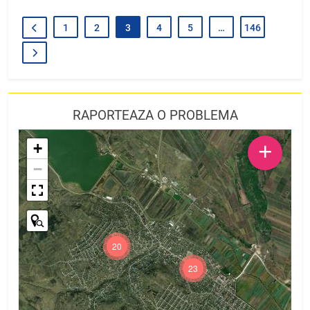
1
2
3
4
5
…
146
RAPORTEAZA O PROBLEMA
+
+
−
20
23