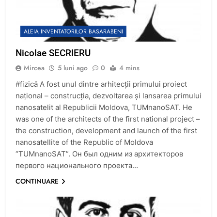
ALEIA INVENTATORILOR BASARABENI
Nicolae SECRIERU
Mircea
5 luni ago
0
4 mins
#fizică A fost unul dintre arhitecții primului proiect
național – construcția, dezvoltarea și lansarea primului
nanosatelit al Republicii Moldova, TUMnanoSAT. He
was one of the architects of the first national project –
the construction, development and launch of the first
nanosatellite of the Republic of Moldova
“TUMnanoSAT”. Он был одним из архитекторов
первого национального проекта…
CONTINUARE