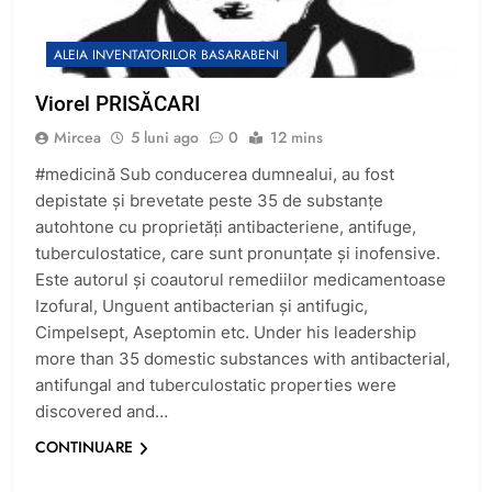
ALEIA INVENTATORILOR BASARABENI
Viorel PRISĂCARI
Mircea
5 luni ago
0
12 mins
#medicină Sub conducerea dumnealui, au fost
depistate și brevetate peste 35 de substanțe
autohtone cu proprietăți antibacteriene, antifuge,
tuberculostatice, care sunt pronunțate și inofensive.
Este autorul și coautorul remediilor medicamentoase
Izofural, Unguent antibacterian și antifugic,
Cimpelsept, Aseptomin etc. Under his leadership
more than 35 domestic substances with antibacterial,
antifungal and tuberculostatic properties were
discovered and…
CONTINUARE