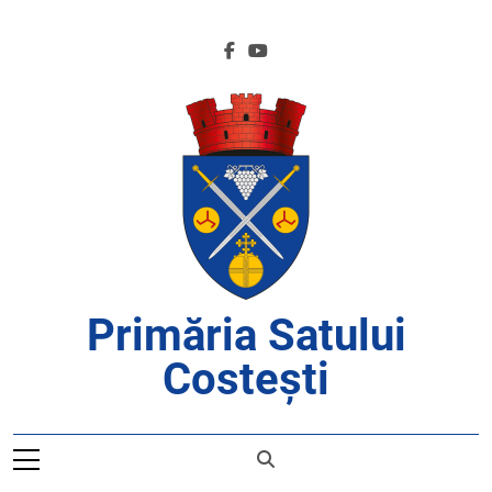
Skip
to
content
Primăria Satului
Costești
APROAPE DE CETĂȚENI