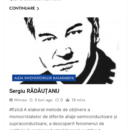
CONTINUARE
ALEIA INVENTATORILOR BASARABENI
Sergiu RĂDĂUȚANU
Mircea
5 luni ago
0
18 mins
#fizică A elaborat metode de obţinere a
monocristalelor de diferite aliaje semiconductoare şi
supraconductoare, a descoperit fenomenul de