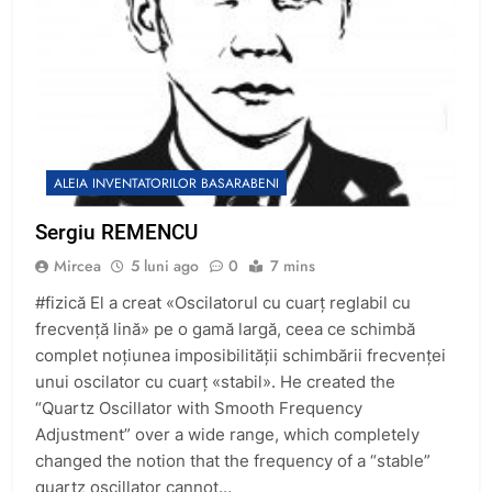
ALEIA INVENTATORILOR BASARABENI
Sergiu REMENCU
Mircea
5 luni ago
0
7 mins
#fizică El a creat «Oscilatorul cu cuarț reglabil cu
frecvență lină» pe o gamă largă, ceea ce schimbă
complet noțiunea imposibilității schimbării frecvenței
unui oscilator cu cuarț «stabil». He created the
“Quartz Oscillator with Smooth Frequency
Adjustment” over a wide range, which completely
changed the notion that the frequency of a “stable”
quartz oscillator cannot…