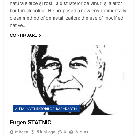
naturale albe şi roşii, a distilatelor de vinuri şi a altor
băuturi alcoolice. He proposed a new environmentally
clean method of demetallization: the use of modified
native…
CONTINUARE
ALEIA INVENTATORILOR BASARABENI
Eugen STATNIC
Mircea
5 luni ago
0
6 mins