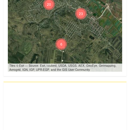
20
23
6
Tiles © Esri — Source: Esri, i-cubed, USDA, USGS, AEX, GeoEye, Getmapping,
Aerogrid, IGN, IGP, UPR-EGP, and the GIS User Community