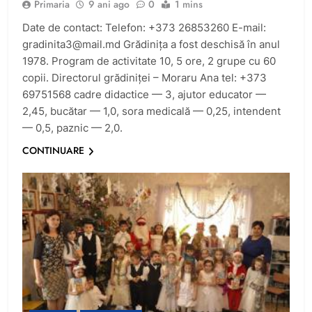
Primaria
9 ani ago
0
1 mins
Date de contact: Telefon: +373 26853260 E-mail:
gradinita3@mail.md
Grădinița a fost deschisă în anul
1978. Program de activitate 10, 5 ore, 2 grupe cu 60
copii. Directorul grădiniței – Moraru Ana tel: +373
69751568 cadre didactice — 3, ajutor educator —
2,45, bucătar — 1,0, sora medicală — 0,25, intendent
— 0,5, paznic — 2,0.
CONTINUARE