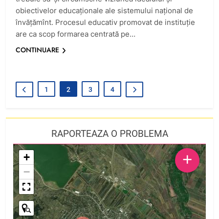
obiectivelor educaţionale ale sistemului naţional de
învăţămînt. Procesul educativ promovat de instituţie
are ca scop formarea centrată pe…
CONTINUARE
1
2
3
4
RAPORTEAZA O PROBLEMA
+
+
−