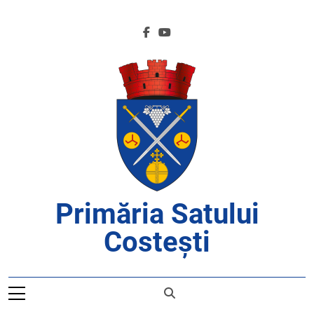
Skip
to
content
Primăria Satului
Costești
APROAPE DE CETĂȚENI