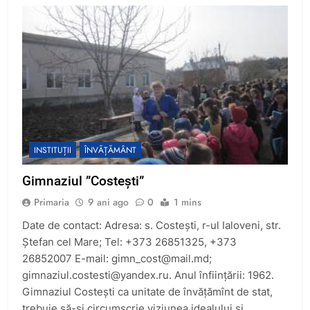
INSTITUȚII
ÎNVĂȚĂMÂNT
Gimnaziul ”Costești”
Primaria
9 ani ago
0
1 mins
Date de contact: Adresa: s. Costeşti, r-ul Ialoveni, str.
Ştefan cel Mare; Tel: +373 26851325, +373
26852007 E-mail:
gimn_cost@mail.md
;
gimnaziul.costesti@yandex.ru
. Anul înfiinţării: 1962.
Gimnaziul Costeşti ca unitate de învăţămînt de stat,
trebuie să-şi circumscrie viziunea idealului şi