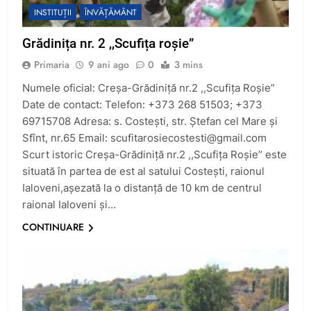
INSTITUȚII
ÎNVĂȚĂMÂNT
Grădinița nr. 2 ,,Scufița roșie”
Primaria
9 ani ago
0
3 mins
Numele oficial: Creșa-Grădiniță nr.2 ,,Scufița Roșie”
Date de contact: Telefon: +373 268 51503; +373
69715708 Adresa: s. Costești, str. Ștefan cel Mare și
Sfînt, nr.65 Email:
scufitarosiecostesti@gmail.com
Scurt istoric Creșa-Grădiniță nr.2 ,,Scufița Roșie’’ este
situată în partea de est al satului Costești, raionul
Ialoveni,așezată la o distanță de 10 km de centrul
raional Ialoveni și…
CONTINUARE