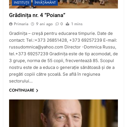
INSTITUȚII
ÎNVĂȚĂMÂNT
Grădinița nr. 4 ”Poiana”
Primaria
9 ani ago
0
1 mins
Gradinița – creșă pentru educarea timpurie. Date de
contact: Tel.:+373 26851428, +373 69257239 E-mail:
russudomnica@yahoo.com
Director -Domnica Russu,
tel.+373 69257239 Gradinița este de tip acomodat, de
3 grupe, norma de 55 copii, frecventează 85. Scopul
nostru este de a educa o generație sănătoasă și de a
pregăti copiii către școală. Se află în regiunea
sectorului…
CONTINUARE