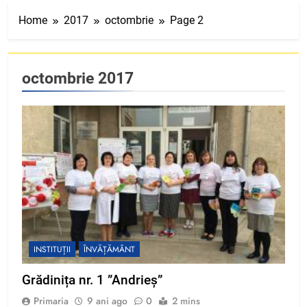
Home
2017
octombrie
Page 2
octombrie 2017
INSTITUȚII
ÎNVĂȚĂMÂNT
Grădinița nr. 1 ”Andrieș”
Primaria
9 ani ago
0
2 mins