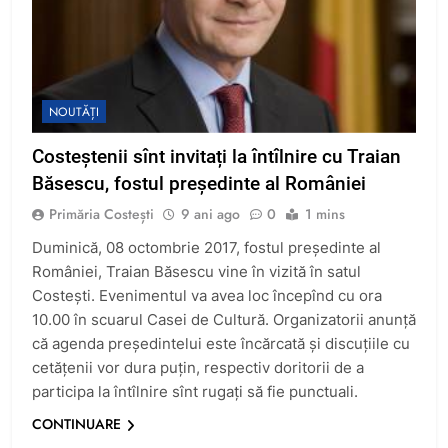
NOUTĂȚI
Costeștenii sînt invitați la întîlnire cu Traian
Băsescu, fostul președinte al României
Primăria Costești
9 ani ago
0
1 mins
Duminică, 08 octombrie 2017, fostul președinte al
României, Traian Băsescu vine în vizită în satul
Costești. Evenimentul va avea loc începînd cu ora
10.00 în scuarul Casei de Cultură. Organizatorii anunță
că agenda președintelui este încărcată și discuțiile cu
cetățenii vor dura puțin, respectiv doritorii de a
participa la întîlnire sînt rugați să fie punctuali.
CONTINUARE