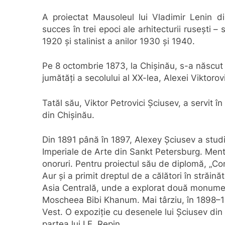
A proiectat Mausoleul lui Vladimir Lenin di
succes în trei epoci ale arhitecturii rusești –
1920 și stalinist a anilor 1930 și 1940.
Pe 8 octombrie 1873, la Chișinău, s-a născut î
jumătăți a secolului al XX-lea, Alexei Viktorov
Tatăl său, Viktor Petrovici Șciusev, a servit î
din Chișinău.
Din 1891 până în 1897, Alexey Șciusev a stud
Imperiale de Arte din Sankt Petersburg. Mentor
onoruri. Pentru proiectul său de diplomă, „C
Aur și a primit dreptul de a călători în străin
Asia Centrală, unde a explorat două monument
Moscheea Bibi Khanum. Mai târziu, în 1898–189
Vest. O expoziție cu desenele lui Șciusev din 
partea lui I.E. Repin.