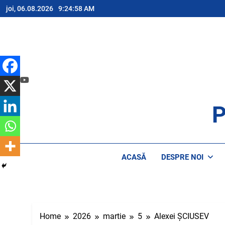
Skip
joi, 06.08.2026
9:24:59 AM
to
content
P
AP
ACASĂ
DESPRE NOI
Home
2026
martie
5
Alexei ȘCIUSEV