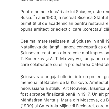
Printre primele lucrări ale lui Șciușev, este re
Rusia. În anii 1900, a recreat Biserica Sfântul 
primit titlul de academician pentru restaurarea
opună arhitecților eclectici care „corectau” clă
Cea mai mare realizare a lui Șciusev în anii 1
Natalievka de lângă Harkov, concepută ca o b
Șciusev a creat una dintre cele mai impresiona
T. Konenkov și A. T. Matveyev și un panou de 
care colaborase cu el la proiectarea Catedrale
Șciusev s-a angajat ulterior într-un proiect g
memorial al Bătăliei de la Kulikovo. Arhitectu
neorussiană a stilului Art Nouveau. Biserica
fost aproape finalizată până în 1917. Un alt pro
Mănăstirea Marta și Maria din Moscova, cu Bise
(1909) și Catedrala Mijlocirii Fecioarei, care 