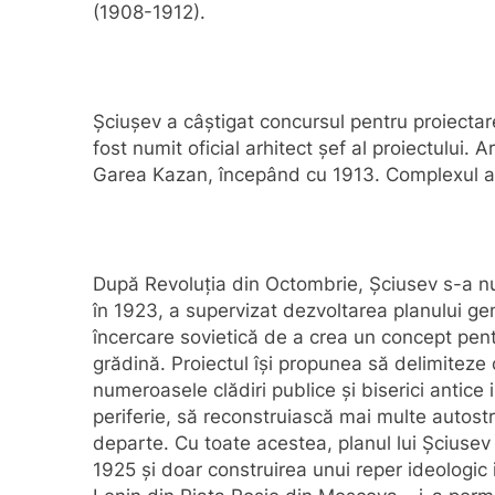
(1908-1912).
Șciușev a câștigat concursul pentru proiectar
fost numit oficial arhitect șef al proiectului.
Garea Kazan, începând cu 1913. Complexul a de
După Revoluția din Octombrie, Șciusev s-a num
în 1923, a supervizat dezvoltarea planului g
încercare sovietică de a crea un concept pent
grădină. Proiectul își propunea să delimiteze cl
numeroasele clădiri publice și biserici antice
periferie, să reconstruiască mai multe autostr
departe. Cu toate acestea, planul lui Șciusev 
1925 și doar construirea unui reper ideologic 