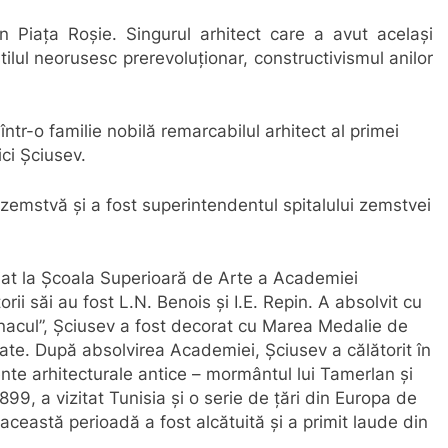
n Piața Roșie. Singurul arhitect care a avut același
 stilul neorusesc prerevoluționar, constructivismul anilor
ntr-o familie nobilă remarcabilul arhitect al primei
ici Șciusev.
n zemstvă și a fost superintendentul spitalului zemstvei
iat la Școala Superioară de Arte a Academiei
ii săi au fost L.N. Benois și I.E. Repin. A absolvit cu
onacul”, Șciusev a fost decorat cu Marea Medalie de
ătate. După absolvirea Academiei, Șciusev a călătorit în
e arhitecturale antice – mormântul lui Tamerlan și
9, a vizitat Tunisia și o serie de țări din Europa de
această perioadă a fost alcătuită și a primit laude din