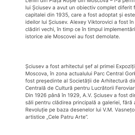
Lenin din Piața Roșie din Moscova – i-a perm
lui Șciusev a avut un obiectiv complet diferit 
capitalei din 1935, care a fost adoptat și est
ideilor lui Șciusev. Alexey Viktorovici a fost î
clădiri vechi, în timp ce în timpul implementări
istorice ale Moscovei au fost demolate.
Șciusev a fost arhitectul șef al primei Expoziț
Moscova, în zona actualului Parc Central Gor
fost președinte al Societății de Arhitectură 
Centrală de Cultură pentru Lucrătorii Feroviar
Din 1926 până în 1929, A.V. Șciusev a fost dire
săli pentru clădirea principală a galeriei, fără
Revoluție pe baza desenelor lui V.M. Vasnețo
artistice „Cele Patru Arte”.