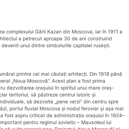
ea complexului Gării Kazan din Moscova, iar în 1911 a
 Arhitectul a petrecut aproape 30 de ani construind
venit unul dintre simbolurile capitalei rusești.
ărat printre cei mai căutați arhitecți. Din 1918 până
eneral „Noua Moscovă”. Acest plan a fost prima
ru dezvoltarea orașului în spiritul unui mare oraș-
ar teritoriul, să păstreze centrul istoric și
 individuale, să dezvolte „pene verzi” din centru spre
ăzi, portul fluvial Moscova și nodul feroviar și așa mai
a fost aspru criticat de administrația orașului în 1924–
important pentru regimul sovietic – Mausoleul lui