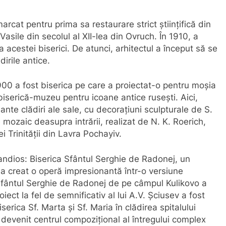
marcat pentru prima sa restaurare strict științifică din
Vasile din secolul al XII-lea din Ovruch. În 1910, a
 acestei biserici. De atunci, arhitectul a început să se
dirile antice.
900 a fost biserica pe care a proiectat-o ​​pentru moșia
iserică-muzeu pentru icoane antice rusești. Aici,
nte clădiri ale sale, cu decorațiuni sculpturale de S.
mozaic deasupra intrării, realizat de N. K. Roerich,
i Trinității din Lavra Pochayiv.
randios: Biserica Sfântul Serghie de Radonej, un
l a creat o operă impresionantă într-o versiune
 Sfântul Serghie de Radonej de pe câmpul Kulikovo a
iect la fel de semnificativ al lui A.V. Șciusev a fost
rica Sf. Marta și Sf. Maria în clădirea spitalului
a devenit centrul compozițional al întregului complex