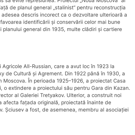
is să evite represiunea. Proiectul „Noua Moscovă” al
față de planul general „stalinist” pentru reconstrucția
e adesea descris incorect ca o dezvoltare ulterioară a
n favoarea identificării și conservării celor mai bune
i planului general din 1935, multe clădiri și cartiere
ii Agricole All-Russian, care a avut loc în 1923 la
ky de Cultură și Agrement. Din 1922 până în 1930, a
din Moscova. În perioada 1925–1926, a proiectat Casa
i, o extindere a proiectului său pentru Gara din Kazan.
ctor al Galeriei Tretyakov. Ulterior, a construit noi
 a afecta fațada originală, proiectată înainte de
v. Șciusev a fost, de asemenea, membru al asociației