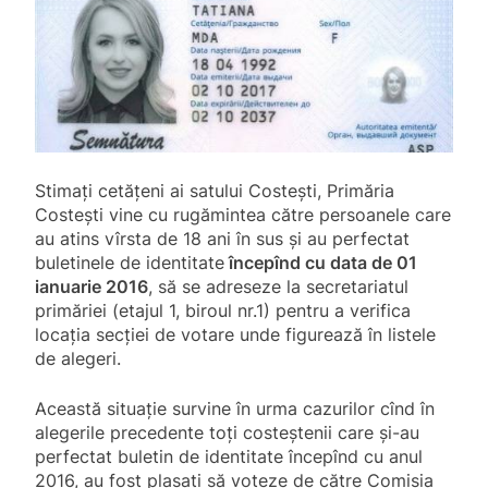
Stimați cetățeni ai satului Costești, Primăria
Costești vine cu rugămintea către persoanele care
au atins vîrsta de 18 ani în sus și au perfectat
buletinele de identitate
începînd cu data de 01
ianuarie 2016
, să se adreseze la secretariatul
primăriei (etajul 1, biroul nr.1) pentru a verifica
locația secției de votare unde figurează în listele
de alegeri.
Această situație survine în urma cazurilor cînd în
alegerile precedente toți costeștenii care și-au
perfectat buletin de identitate începînd cu anul
2016, au fost plasați să voteze de către Comisia