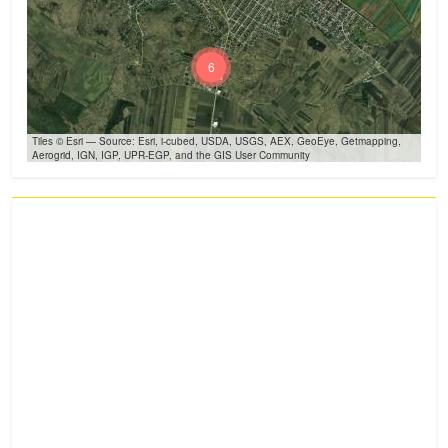
6
Tiles © Esri — Source: Esri, i-cubed, USDA, USGS, AEX, GeoEye, Getmapping,
Aerogrid, IGN, IGP, UPR-EGP, and the GIS User Community