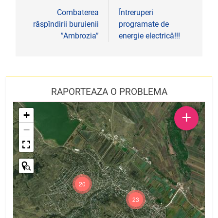
în
Combaterea
Întreruperi
răspîndirii buruienii
programate de
articole
”Ambrozia”
energie electrică!!!
RAPORTEAZA O PROBLEMA
+
+
−
20
23