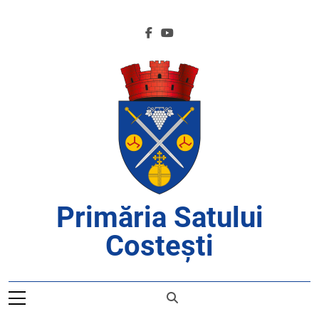
Skip
to
content
Primăria Satului
Costești
APROAPE DE CETĂȚENI