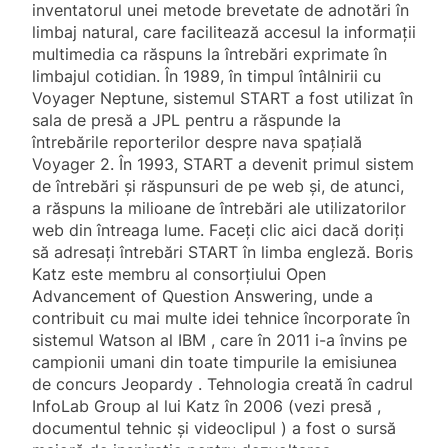
inventatorul unei metode brevetate de adnotări în
limbaj natural, care facilitează accesul la informații
multimedia ca răspuns la întrebări exprimate în
limbajul cotidian. În 1989, în timpul întâlnirii cu
Voyager Neptune, sistemul START a fost utilizat în
sala de presă a JPL pentru a răspunde la
întrebările reporterilor despre nava spațială
Voyager 2. În 1993, START a devenit primul sistem
de întrebări și răspunsuri de pe web și, de atunci,
a răspuns la milioane de întrebări ale utilizatorilor
web din întreaga lume. Faceți clic aici dacă doriți
să adresați întrebări START în limba engleză. Boris
Katz este membru al consorțiului Open
Advancement of Question Answering, unde a
contribuit cu mai multe idei tehnice încorporate în
sistemul Watson al IBM , care în 2011 i-a învins pe
campionii umani din toate timpurile la emisiunea
de concurs Jeopardy . Tehnologia creată în cadrul
InfoLab Group al lui Katz în 2006 (vezi presă ,
documentul tehnic și videoclipul ) a fost o sursă