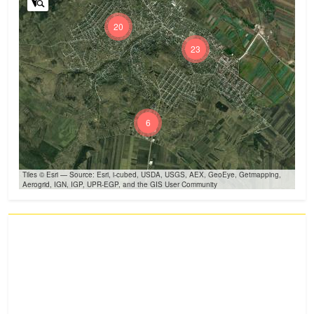
20
23
6
Tiles © Esri — Source: Esri, i-cubed, USDA, USGS, AEX, GeoEye, Getmapping,
Aerogrid, IGN, IGP, UPR-EGP, and the GIS User Community