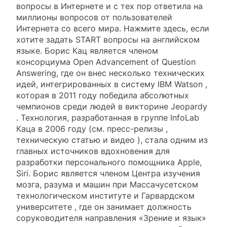
вопросы в Интернете и с тех пор ответила на
миллионы вопросов от пользователей
Интернета со всего мира. Нажмите здесь, если
хотите задать START вопросы на английском
языке. Борис Кац является членом
консорциума Open Advancement of Question
Answering, где он внес несколько технических
идей, интегрированных в систему IBM Watson ,
которая в 2011 году победила абсолютных
чемпионов среди людей в викторине Jeopardy
. Технология, разработанная в группе InfoLab
Каца в 2006 году (см. пресс-релизы ,
техническую статью и видео ), стала одним из
главных источников вдохновения для
разработки персонального помощника Apple,
Siri. Борис является членом Центра изучения
мозга, разума и машин при Массачусетском
технологическом институте и Гарвардском
университете , где он занимает должность
соруководителя направления «Зрение и язык»