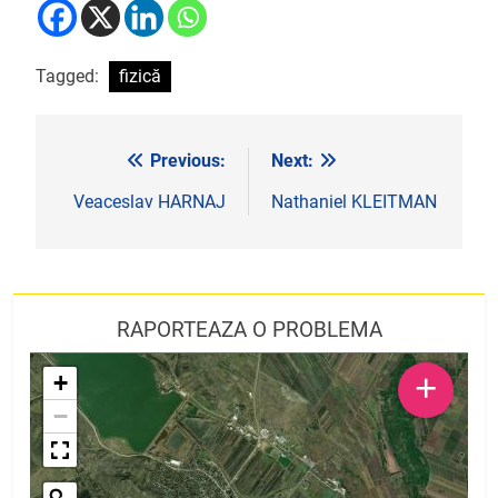
Tagged:
fizică
Previous:
Next:
Navigare
în
Veaceslav HARNAJ
Nathaniel KLEITMAN
articole
RAPORTEAZA O PROBLEMA
+
+
−