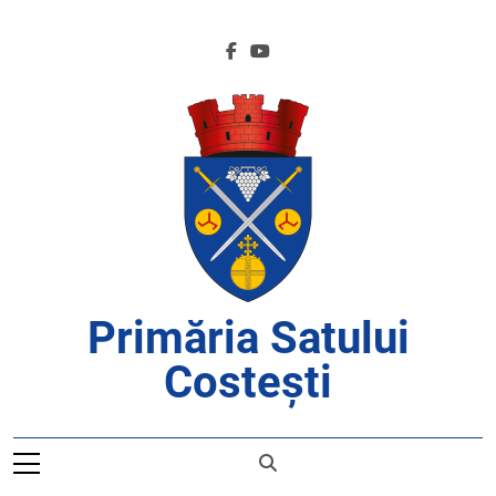
Skip
to
content
Primăria Satului
Costești
APROAPE DE CETĂȚENI