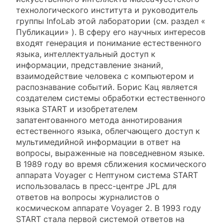
технологического института и руководитель
группы InfoLab этой лаборатории (см. раздел «
Публикации» ). В сферу его научных интересов
входят генерация и понимание естественного
языка, интеллектуальный доступ к
информации, представление знаний,
взаимодействие человека с компьютером и
распознавание событий. Борис Кац является
создателем системы обработки естественного
языка START и изобретателем
запатентованного метода аннотирования
естественного языка, облегчающего доступ к
мультимедийной информации в ответ на
вопросы, выраженные на повседневном языке.
В 1989 году во время сближения космического
аппарата Voyager с Нептуном система START
использовалась в пресс-центре JPL для
ответов на вопросы журналистов о
космическом аппарате Voyager 2. В 1993 году
START стала первой системой ответов на