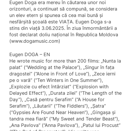
Eugen Doga era mereu în căutarea unor noi
orizonturi, a continuat să compună, se considera
un elev etern și spunea că cea mai bună și
nesfârșită școală este VIAȚA. Eugen Doga s-a
stins din viață 3.06.2025. În ziua înmormântării a
fost declarat doliu național în Republica Moldova
(www.dogamusic.com)
Eugen DOGA – EN
He wrote music for more than 200 films: „Nunta la
palat” (“Wedding at the Palace”), „Singur în fața
dragostei” (“Alone in Front of Love”), „Zece ierni
pe o vară” (“Ten Winters in One Summer”),
„Explozie cu efect întârziat” (“Explosion with
Delayed Effect”), „Durata zilei” (“The Length of the
Day”), „Casă pentru Serafim” (“A House for
Serafim”), „Lăutarii” (“The Fiddlers”), „Șatra”
(“Gypsies Are Found Near Heaven”), „Gingașa și
tandra mea fiară” (“My Sweet and Tender Beast”),
„Ana Pavlova” (“Anna Pavlova”), „Patul lui Procust”