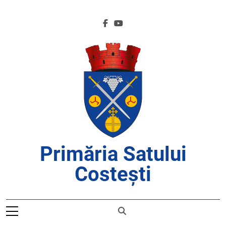
Skip
to
content
Primăria Satului
Costești
APROAPE DE CETĂȚENI