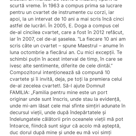
scurtă vreme. În 1963 a compus prima sa lucrare
pentru un cvartet de instrumente cu corzi, iar
apoi, la un intervat de 10 ani a mai scris încă cinci
astfel de lucrări. În 2005, E. Doga a compus cel
de-al cincilea cvartet, care a fost în 2012 refăcut,
iar în 2007, cel de-al şaselea. “La fiecare 10 ani am
scris câte un cvartet – spune Maestrul – anume în
luna octombrie a fiecărui an. Cu mici excepţii. Te
schimbi puţin în acest interval de timp, în care se
ivesc alte sentimente, diferite de cele dintâi.”
Compozitorul intenţionează să compună 10
cvartete şi îi invită, deja, pe toţi la premiera celui
de-al zecelea cvartet!. Să-l ajute Domnul!
FAMILIA: „Familia pentru mine este un port
originar unde sunt înscris, unde stau la evidenţă,
unde mi-am lăsat cele mai sfinte simţiri adunate în
decursul vieţii, unde după îndepărtatele şi
îndelungatele călătorii prin oceanele vieţii mă pot
întoarce, fiindcă sunt sigur că acolo mă aşteptă,
duc dorul după mine şi unde eu mă voi simţi