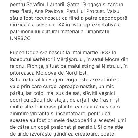
pentru Serafim, Lăutarii, Șatra, Gingașa și tandra
mea fiară, Ana Pavlova, Patul lui Procust. Valsul
său a fost recunoscut ca fiind a patra capodoperă
muzicală a secolului XX în lista reprezentativă a
patrimoniului cultural material al umanității
UNESCO
Eugen Doga s-a născut la întâi martie 1937 la
începutul sărbătorii Mărțișorului, în satul Mocra din
raionul Rîbnița, situat pe malul stâng al Nistrului, în
pitoreasca Moldovă de Nord-Est.
Satul natal al lui Eugen Doga este așezat într-o
vale prin care curge, aproape neștiut, un mic
pârâu, iar colo, mai sus de sat, slăviţii veşnici
codri cu păduri de stejar, de arțari, de frasini şi
multe alte frumoase plante, care au rămas ca o
amintire vibrantă și încântătoare, pentru că
acestea au fost primele descoperiri a acestei lumi
de către un copil pasionat şi sensibil. Și cine știe
de unde izvorăște gândirea creatoare, poate