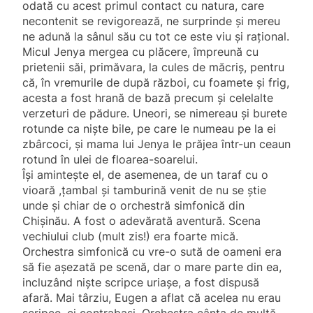
odată cu acest primul contact cu natura, care
necontenit se revigorează, ne surprinde şi mereu
ne adună la sânul său cu tot ce este viu şi raţional.
Micul Jenya mergea cu plăcere, împreună cu
prietenii săi, primăvara, la cules de măcriș, pentru
că, în vremurile de după război, cu foamete și frig,
acesta a fost hrană de bază precum și celelalte
verzeturi de pădure. Uneori, se nimereau şi burete
rotunde ca nişte bile, pe care le numeau pe la ei
zbârcoci, şi mama lui Jenya le prăjea într-un ceaun
rotund în ulei de floarea-soarelui.
Își amintește el, de asemenea, de un taraf cu o
vioară ,ţambal şi tamburină venit de nu se știe
unde și chiar de o orchestră simfonică din
Chișinău. A fost o adevărată aventură. Scena
vechiului club (mult zis!) era foarte mică.
Orchestra simfonică cu vre-o sută de oameni era
să fie așezată pe scenă, dar o mare parte din ea,
incluzând niște scripce uriașe, a fost dispusă
afară. Mai târziu, Eugen a aflat că acelea nu erau