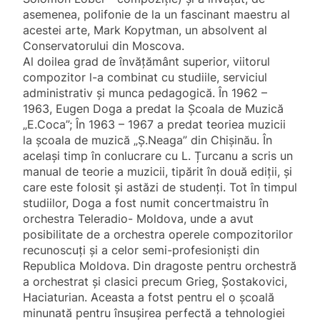
asemenea, polifonie de la un fascinant maestru al
acestei arte, Mark Kopytman, un absolvent al
Conservatorului din Moscova.
Al doilea grad de învățământ superior, viitorul
compozitor l-a combinat cu studiile, serviciul
administrativ și munca pedagogică. În 1962 –
1963, Eugen Doga a predat la Școala de Muzică
„E.Coca”; În 1963 – 1967 a predat teoriea muzicii
la școala de muzică „Ş.Neaga” din Chișinău. În
același timp în conlucrare cu L. Țurcanu a scris un
manual de teorie a muzicii, tipărit în două ediții, şi
care este folosit și astăzi de studenți. Tot în timpul
studiilor, Doga a fost numit concertmaistru în
orchestra Teleradio- Moldova, unde a avut
posibilitate de a orchestra operele compozitorilor
recunoscuți și a celor semi-profesioniști din
Republica Moldova. Din dragoste pentru orchestră
a orchestrat și clasici precum Grieg, Șostakovici,
Haciaturian. Aceasta a fotst pentru el o şcoală
minunată pentru însuşirea perfectă a tehnologiei