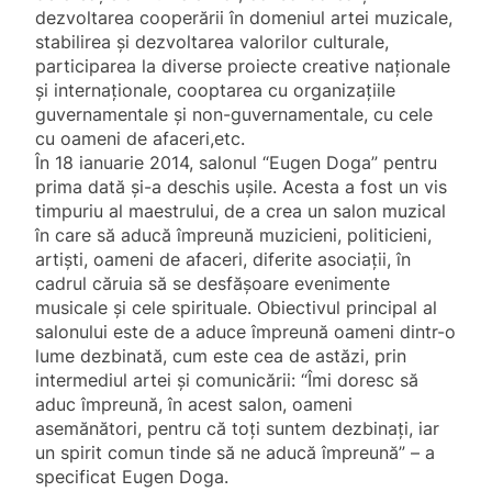
dezvoltarea cooperării în domeniul artei muzicale,
stabilirea şi dezvoltarea valorilor culturale,
participarea la diverse proiecte creative naţionale
şi internaţionale, cooptarea cu organizaţiile
guvernamentale şi non-guvernamentale, cu cele
cu oameni de afaceri,etc.
În 18 ianuarie 2014, salonul “Eugen Doga” pentru
prima dată şi-a deschis uşile. Acesta a fost un vis
timpuriu al maestrului, de a crea un salon muzical
în care să aducă împreună muzicieni, politicieni,
artişti, oameni de afaceri, diferite asociaţii, în
cadrul căruia să se desfăşoare evenimente
musicale şi cele spirituale. Obiectivul principal al
salonului este de a aduce împreună oameni dintr-o
lume dezbinată, cum este cea de astăzi, prin
intermediul artei şi comunicării: “Îmi doresc să
aduc împreună, în acest salon, oameni
asemănători, pentru că toţi suntem dezbinaţi, iar
un spirit comun tinde să ne aducă împreună” – a
specificat Eugen Doga.