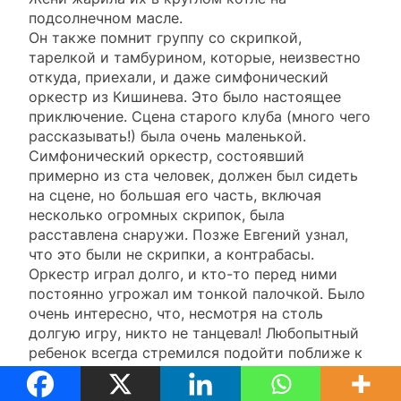
подсолнечном масле.
Он также помнит группу со скрипкой,
тарелкой и тамбурином, которые, неизвестно
откуда, приехали, и даже симфонический
оркестр из Кишинева. Это было настоящее
приключение. Сцена старого клуба (много чего
рассказывать!) была очень маленькой.
Симфонический оркестр, состоявший
примерно из ста человек, должен был сидеть
на сцене, но большая его часть, включая
несколько огромных скрипок, была
расставлена снаружи. Позже Евгений узнал,
что это были не скрипки, а контрабасы.
Оркестр играл долго, и кто-то перед ними
постоянно угрожал им тонкой палочкой. Было
очень интересно, что, несмотря на столь
долгую игру, никто не танцевал! Любопытный
ребенок всегда стремился подойти поближе к
этим большим скрипкам и хотя бы пальцем
коснуться их рукавов. Казалось, они пришли