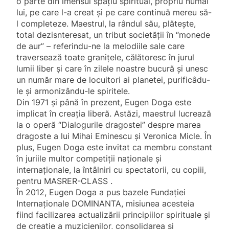
o parte din imensul spaţiu spiritual, propriu numai
lui, pe care l-a creat şi pe care continuă mereu să-
l completeze. Maestrul, la rândul său, plăteşte,
total dezisnteresat, un tribut societăţii în “monede
de aur” – referindu-ne la melodiile sale care
traversează toate graniţele, călătoresc în jurul
lumii liber şi care în zilele noastre bucură şi unesc
un număr mare de locuitori ai planetei, purificâdu-
le şi armonizându-le spiritele.
Din 1971 şi până în prezent, Eugen Doga este
implicat în creaţia liberă. Astăzi, maestrul lucrează
la o operă “Dialogurile dragostei” despre marea
dragoste a lui Mihai Eminescu şi Veronica Micle. În
plus, Eugen Doga este invitat ca membru constant
în juriile multor competiţii naţionale şi
internaţionale, la întâlniri cu spectatorii, cu copiii,
pentru MASRER-CLASS .
În 2012, Eugen Doga a pus bazele Fundaţiei
Internaţionale DOMINANTA, misiunea acesteia
fiind facilizarea actualizării principiilor spirituale şi
de creaţie a muzicienilor, consolidarea şi