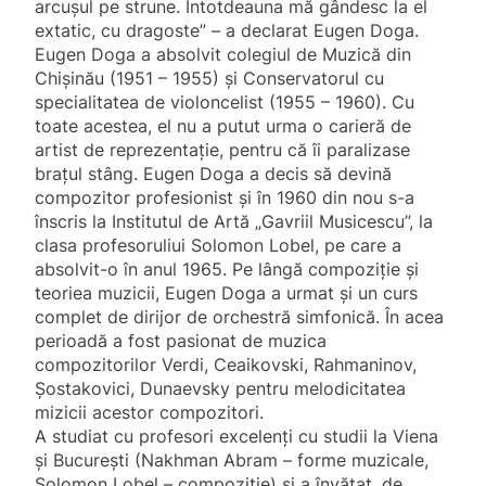
arcușul pe strune. Întotdeauna mă gândesc la el
extatic, cu dragoste” – a declarat Eugen Doga.
Eugen Doga a absolvit colegiul de Muzică din
Chișinău (1951 – 1955) și Conservatorul cu
specialitatea de violoncelist (1955 – 1960). Cu
toate acestea, el nu a putut urma o carieră de
artist de reprezentație, pentru că îi paralizase
braţul stâng. Eugen Doga a decis să devină
compozitor profesionist și în 1960 din nou s-a
înscris la Institutul de Artă „Gavriil Musicescu”, la
clasa profesoruliui Solomon Lobel, pe care a
absolvit-o în anul 1965. Pe lângă compoziție și
teoriea muzicii, Eugen Doga a urmat și un curs
complet de dirijor de orchestră simfonică. În acea
perioadă a fost pasionat de muzica
compozitorilor Verdi, Ceaikovski, Rahmaninov,
Șostakovici, Dunaevsky pentru melodicitatea
mizicii acestor compozitori.
A studiat cu profesori excelenți cu studii la Viena
și București (Nakhman Abram – forme muzicale,
Solomon Lobel – compoziție) și a învățat, de