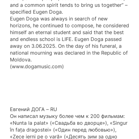
and a common spirit tends to bring us together” –
specified Eugen Doga.
Eugen Doga was always in search of new
horizons, he continued to compose, he considered
himself an eternal student and said that the best
and endless school is LIFE. Eugen Doga passed
away on 3.06.2025. On the day of his funeral, a
national mourning was declared in the Republic of
Moldova.
(www.dogamusic.com)
Евгений ДОГА – RU
Он написал музыку более чем к 200 фильмам:
«Nunta la palat» («Свадьба во дворце»), «Singur
în fața dragostei» («Один перед любовью»),
«Zece ierni pe o vară» («Десять зим за одно