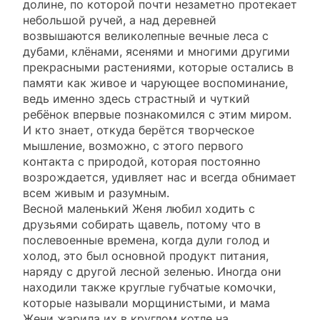
долине, по которой почти незаметно протекает
небольшой ручей, а над деревней
возвышаются великолепные вечные леса с
дубами, клёнами, ясенями и многими другими
прекрасными растениями, которые остались в
памяти как живое и чарующее воспоминание,
ведь именно здесь страстный и чуткий
ребёнок впервые познакомился с этим миром.
И кто знает, откуда берётся творческое
мышление, возможно, с этого первого
контакта с природой, которая постоянно
возрождается, удивляет нас и всегда обнимает
всем живым и разумным.
Весной маленький Женя любил ходить с
друзьями собирать щавель, потому что в
послевоенные времена, когда дули голод и
холод, это был основной продукт питания,
наряду с другой лесной зеленью. Иногда они
находили также круглые губчатые комочки,
которые называли морщинистыми, и мама
Жени жарила их в круглом котле на