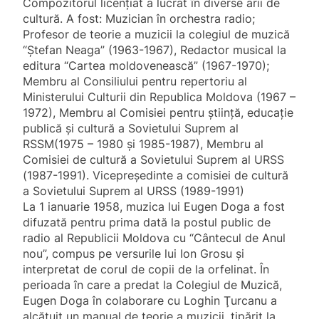
Compozitorul licenţiat a lucrat în diverse arii de
cultură. A fost: Muzician în orchestra radio;
Profesor de teorie a muzicii la colegiul de muzică
“Ştefan Neaga” (1963-1967), Redactor musical la
editura “Cartea moldovenească” (1967-1970);
Membru al Consiliului pentru repertoriu al
Ministerului Culturii din Republica Moldova (1967 –
1972), Membru al Comisiei pentru ştiinţă, educaţie
publică şi cultură a Sovietului Suprem al
RSSM(1975 – 1980 şi 1985-1987), Membru al
Comisiei de cultură a Sovietului Suprem al URSS
(1987-1991). Vicepreşedinte a comisiei de cultură
a Sovietului Suprem al URSS (1989-1991)
La 1 ianuarie 1958, muzica lui Eugen Doga a fost
difuzată pentru prima dată la postul public de
radio al Republicii Moldova cu “Cântecul de Anul
nou”, compus pe versurile lui Ion Grosu şi
interpretat de corul de copii de la orfelinat. În
perioada în care a predat la Colegiul de Muzică,
Eugen Doga în colaborare cu Loghin Ţurcanu a
alcătuit un manual de teorie a muzicii, tipărit la