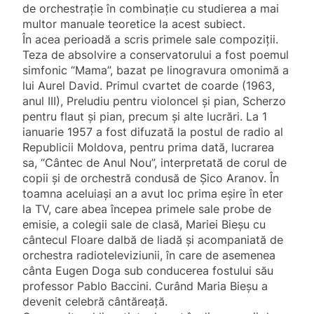
de orchestraţie în combinaţie cu studierea a mai
multor manuale teoretice la acest subiect.
În acea perioadă a scris primele sale compoziţii.
Teza de absolvire a conservatorului a fost poemul
simfonic “Mama”, bazat pe linogravura omonimă a
lui Aurel David. Primul cvartet de coarde (1963,
anul III), Preludiu pentru violoncel și pian, Scherzo
pentru flaut și pian, precum și alte lucrări. La 1
ianuarie 1957 a fost difuzată la postul de radio al
Republicii Moldova, pentru prima dată, lucrarea
sa, “Cântec de Anul Nou”, interpretată de corul de
copii și de orchestră condusă de Șico Aranov. În
toamna aceluiași an a avut loc prima eşire în eter
la TV, care abea începea primele sale probe de
emisie, a colegii sale de clasă, Mariei Bieșu cu
cântecul Floare dalbă de liadă şi acompaniată de
orchestra radioteleviziunii, în care de asemenea
cânta Eugen Doga sub conducerea fostului său
professor Pablo Baccini. Curând Maria Bieșu a
devenit celebră cântăreaţă.