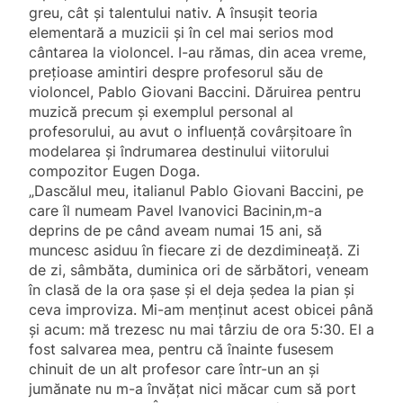
greu, cât și talentului nativ. A însuşit teoria
elementară a muzicii şi în cel mai serios mod
cântarea la violoncel. I-au rămas, din acea vreme,
prețioase amintiri despre profesorul său de
violoncel, Pablo Giovani Baccini. Dăruirea pentru
muzică precum și exemplul personal al
profesorului, au avut o influență covârșitoare în
modelarea și îndrumarea destinului viitorului
compozitor Eugen Doga.
„Dascălul meu, italianul Pablo Giovani Baccini, pe
care îl numeam Pavel Ivanovici Bacinin,m-a
deprins de pe când aveam numai 15 ani, să
muncesc asiduu în fiecare zi de dezdimineaţă. Zi
de zi, sâmbăta, duminica ori de sărbători, veneam
în clasă de la ora șase și el deja ședea la pian şi
ceva improviza. Mi-am menținut acest obicei până
şi acum: mă trezesc nu mai târziu de ora 5:30. El a
fost salvarea mea, pentru că înainte fusesem
chinuit de un alt profesor care într-un an şi
jumănate nu m-a învățat nici măcar cum să port