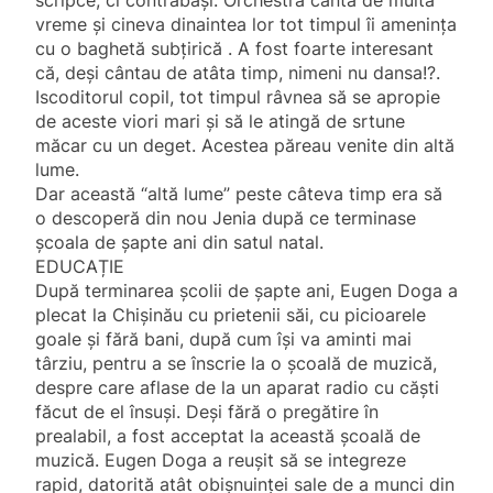
scripce, ci contrabaşi. Orchestra cânta de multă
vreme și cineva dinaintea lor tot timpul îi amenința
cu o baghetă subţirică . A fost foarte interesant
că, deși cântau de atâta timp, nimeni nu dansa!?.
Iscoditorul copil, tot timpul râvnea să se apropie
de aceste viori mari şi să le atingă de srtune
măcar cu un deget. Acestea păreau venite din altă
lume.
Dar această “altă lume” peste câteva timp era să
o descoperă din nou Jenia după ce terminase
şcoala de şapte ani din satul natal.
EDUCAȚIE
După terminarea şcolii de şapte ani, Eugen Doga a
plecat la Chișinău cu prietenii săi, cu picioarele
goale și fără bani, după cum își va aminti mai
târziu, pentru a se înscrie la o școală de muzică,
despre care aflase de la un aparat radio cu căşti
făcut de el însuşi. Deși fără o pregătire în
prealabil, a fost acceptat la această școală de
muzică. Eugen Doga a reușit să se integreze
rapid, datorită atât obișnuinței sale de a munci din