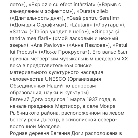
лето»), «Explozie cu efect întârziat» («Взрыв с
замедленным эффектом»), «Durata zilei»
(«Длительность дня»), «Casă pentru Serafim»
(«Дом для Серафима»), «Lăutarii» («Лэутары»),
«Șatra» («Табор уходит в небо»), «Gingașa și
tandra mea fiară» («Мой ласковый и нежный
зверь»), «Ana Pavlova» («Анна Павлова»), «Patul
lui Procust» («Ложе Прокруста»). Его вальс был
признан четвёртым музыкальным шедевром XX
века в представительном списке
материального культурного наследия
человечества UNESCO (Организация
Объединённых Наций по вопросам
образования, науки и культуры).
Евгений Дога родился 1 марта 1937 года, в
начале праздника Мартисор, в селе Мокра
Рыбницкого района, расположенном на левом
берегу реки Днестр, в живописной северо-
восточной Молдове.
Родная деревня Евгения Доги расположена в