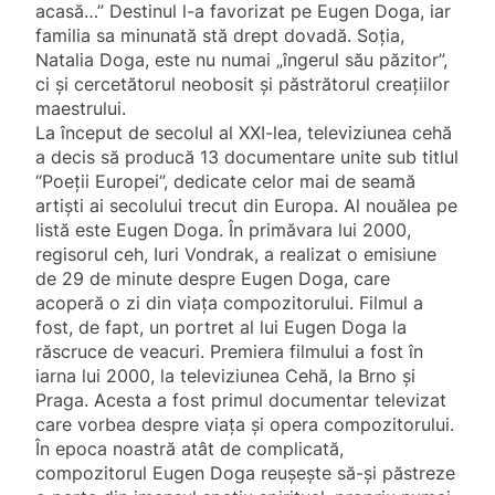
acasă…” Destinul l-a favorizat pe Eugen Doga, iar
familia sa minunată stă drept dovadă. Soţia,
Natalia Doga, este nu numai „îngerul său păzitor”,
ci şi cercetătorul neobosit şi păstrătorul creaţiilor
maestrului.
La început de secolul al XXI-lea, televiziunea cehă
a decis să producă 13 documentare unite sub titlul
“Poeţii Europei”, dedicate celor mai de seamă
artişti ai secolului trecut din Europa. Al nouălea pe
listă este Eugen Doga. În primăvara lui 2000,
regisorul ceh, Iuri Vondrak, a realizat o emisiune
de 29 de minute despre Eugen Doga, care
acoperă o zi din viaţa compozitorului. Filmul a
fost, de fapt, un portret al lui Eugen Doga la
răscruce de veacuri. Premiera filmului a fost în
iarna lui 2000, la televiziunea Cehă, la Brno şi
Praga. Acesta a fost primul documentar televizat
care vorbea despre viaţa şi opera compozitorului.
În epoca noastră atât de complicată,
compozitorul Eugen Doga reuşeşte să-şi păstreze