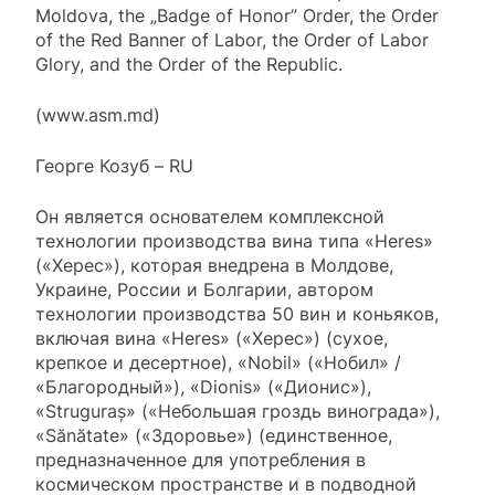
Moldova, the „Badge of Honor” Order, the Order
of the Red Banner of Labor, the Order of Labor
Glory, and the Order of the Republic.
(www.asm.md)
Георге Козуб – RU
Он является основателем комплексной
технологии производства вина типа «Heres»
(«Херес»), которая внедрена в Молдове,
Украине, России и Болгарии, автором
технологии производства 50 вин и коньяков,
включая вина «Heres» («Херес») (сухое,
крепкое и десертное), «Nobil» («Нобил» /
«Благородный»), «Dionis» («Дионис»),
«Struguraș» («Небольшая гроздь винограда»),
«Sănătate» («Здоровье») (единственное,
предназначенное для употребления в
космическом пространстве и в подводной