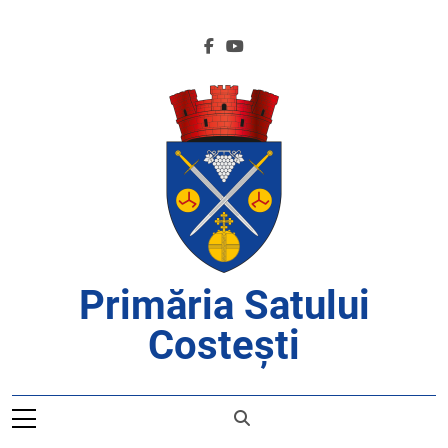
Skip
to
content
Primăria Satului
Costești
APROAPE DE CETĂȚENI