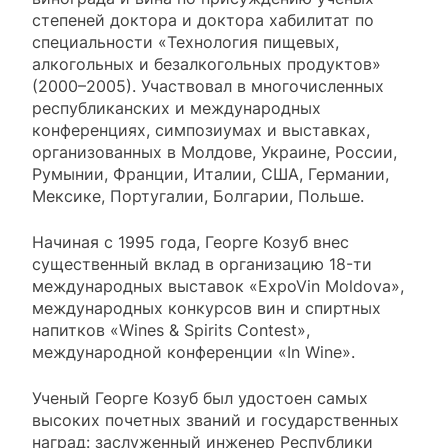
степеней доктора и доктора хабилитат по
специальности «Технология пищевых,
алкогольных и безалкогольных продуктов»
(2000–2005). Участвовал в многочисленных
республиканских и международных
конференциях, симпозиумах и выставках,
организованных в Молдове, Украине, России,
Румынии, Франции, Италии, США, Германии,
Мексике, Португалии, Болгарии, Польше.
Начиная с 1995 года, Георге Козуб внес
существенный вклад в организацию 18-ти
международных выставок «ExpoVin Moldova»,
международных конкурсов вин и спиртных
напитков «Wines & Spirits Contest»,
международной конференции «In Wine».
Ученый Георге Козуб был удостоен самых
высоких почетных званий и государственных
наград: заслуженный инженер Республики