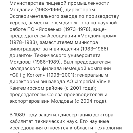
Министерства пищевой промышленности
Молдавии (1963–1966), директором
Экспериментального завода по производству
хереса, заместителем директора по научной
работе ПО «Яловены» (1973–1978), вице-
председателем Ассоциации «Молдвинпром»
(1978–1983), заместителем министра
виноградарства и виноделия (1983–1986),
доцентом Технического университета
Молдовы (1986–1989). Был председателем
молдавского филиала немецкой компании
«Gültig Korken» (1998–2001); генеральным
директором винзавода АО «Imperial Vin» в
Кантемирском районе (с 2001 года);
председателем Союза производителей и
экспортеров вин Молдовы (с 2004 года).
В 1989 году защитил диссертацию доктора
хабилитат технических наук. Его научные
исследования относятся к области технологии