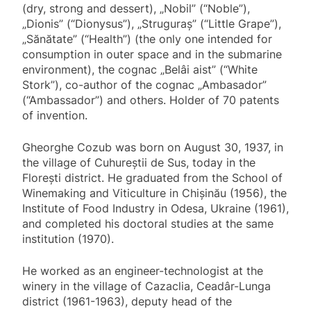
(dry, strong and dessert), „Nobil” (“Noble”),
„Dionis” (“Dionysus”), „Struguraș” (“Little Grape”),
„Sănătate” (“Health”) (the only one intended for
consumption in outer space and in the submarine
environment), the cognac „Belâi aist” (“White
Stork”), co-author of the cognac „Ambasador”
(“Ambassador”) and others. Holder of 70 patents
of invention.
Gheorghe Cozub was born on August 30, 1937, in
the village of Cuhureștii de Sus, today in the
Florești district. He graduated from the School of
Winemaking and Viticulture in Chișinău (1956), the
Institute of Food Industry in Odesa, Ukraine (1961),
and completed his doctoral studies at the same
institution (1970).
He worked as an engineer-technologist at the
winery in the village of Cazaclia, Ceadâr-Lunga
district (1961-1963), deputy head of the