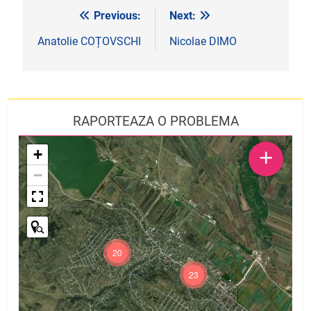
Previous:
Next:
Navigare
în
Anatolie COȚOVSCHI
Nicolae DIMO
articole
RAPORTEAZA O PROBLEMA
+
+
−
20
23