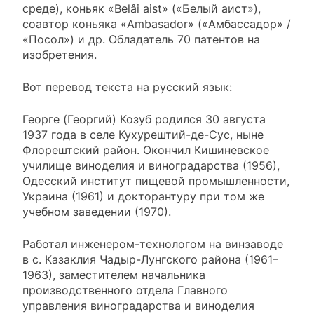
среде), коньяк «Belâi aist» («Белый аист»),
соавтор коньяка «Ambasador» («Амбассадор» /
«Посол») и др. Обладатель 70 патентов на
изобретения.
Вот перевод текста на русский язык:
Георге (Георгий) Козуб родился 30 августа
1937 года в селе Кухурештий-де-Сус, ныне
Флорештский район. Окончил Кишиневское
училище виноделия и виноградарства (1956),
Одесский институт пищевой промышленности,
Украина (1961) и докторантуру при том же
учебном заведении (1970).
Работал инженером-технологом на винзаводе
в с. Казаклия Чадыр-Лунгского района (1961–
1963), заместителем начальника
производственного отдела Главного
управления виноградарства и виноделия