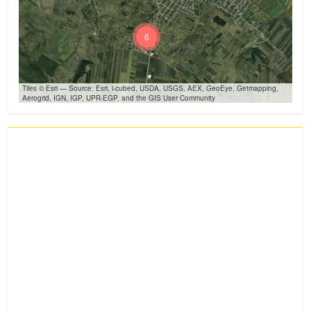
6
Tiles © Esri — Source: Esri, i-cubed, USDA, USGS, AEX, GeoEye, Getmapping,
Aerogrid, IGN, IGP, UPR-EGP, and the GIS User Community