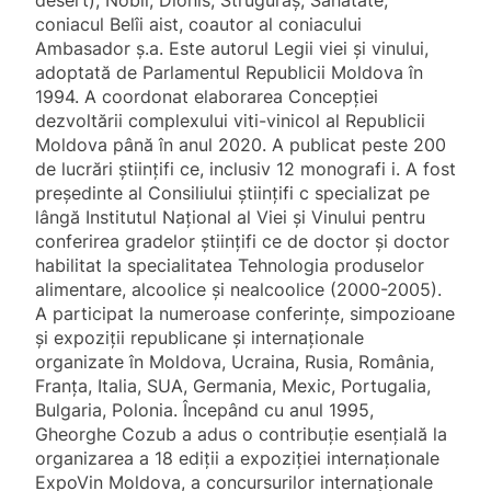
desert), Nobil, Dionis, Struguraş, Sănătate,
coniacul Belîi aist, coautor al coniacului
Ambasador ş.a. Este autorul Legii viei şi vinului,
adoptată de Parlamentul Republicii Moldova în
1994. A coordonat elaborarea Concepţiei
dezvoltării complexului viti-vinicol al Republicii
Moldova până în anul 2020. A publicat peste 200
de lucrări ştiinţifi ce, inclusiv 12 monografi i. A fost
preşedinte al Consiliului ştiinţifi c specializat pe
lângă Institutul Naţional al Viei şi Vinului pentru
conferirea gradelor ştiinţifi ce de doctor şi doctor
habilitat la specialitatea Tehnologia produselor
alimentare, alcoolice şi nealcoolice (2000-2005).
A participat la numeroase conferinţe, simpozioane
şi expoziţii republicane şi internaţionale
organizate în Moldova, Ucraina, Rusia, România,
Franţa, Italia, SUA, Germania, Mexic, Portugalia,
Bulgaria, Polonia. Începând cu anul 1995,
Gheorghe Cozub a adus o contribuţie esenţială la
organizarea a 18 ediţii a expoziţiei internaţionale
ExpoVin Moldova, a concursurilor internaţionale