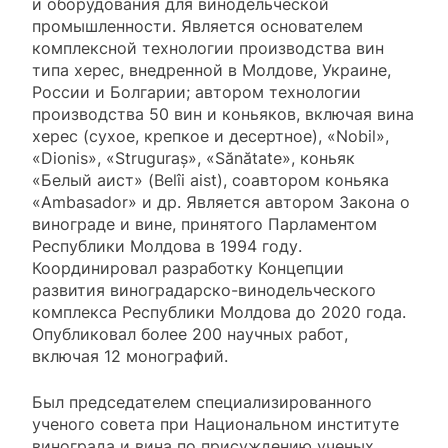
и оборудования для винодельческой
промышленности. Является основателем
комплексной технологии производства вин
типа херес, внедренной в Молдове, Украине,
России и Болгарии; автором технологии
производства 50 вин и коньяков, включая вина
херес (сухое, крепкое и десертное), «Nobil»,
«Dionis», «Struguraş», «Sănătate», коньяк
«Белый аист» (Belîi aist), соавтором коньяка
«Ambasador» и др. Является автором Закона о
винограде и вине, принятого Парламентом
Республики Молдова в 1994 году.
Координировал разработку Концепции
развития виноградарско-винодельческого
комплекса Республики Молдова до 2020 года.
Опубликовал более 200 научных работ,
включая 12 монографий.
Был председателем специализированного
ученого совета при Национальном институте
винограда и вина по присуждению ученых