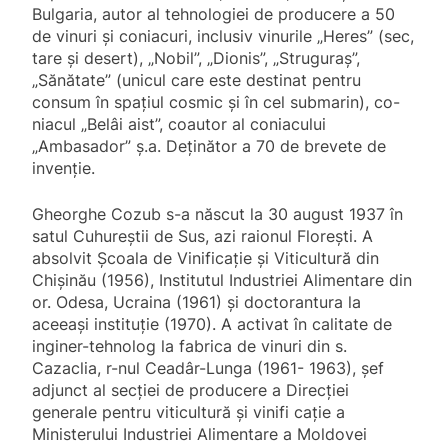
Bulgaria, autor al tehnologiei de pro­ducere a 50
de vinuri şi coniacuri, inclusiv vinurile „Heres” (sec,
tare şi desert), „Nobil”, „Dionis”, „Struguraş”,
„Sănătate” (unicul care es­te destinat pentru
consum în spaţiul cosmic şi în cel submarin), co­
niacul „Belâi aist”, coautor al coniacului
„Ambasador” ş.a. Deţinător a 70 de brevete de
invenţie.
Gheorghe Cozub s-a născut la 30 august 1937 în
satul Cuhureştii de Sus, azi raionul Floreşti. A
absolvit Şcoala de Vinificaţie şi Viticultură din
Chişinău (1956), Institutul Industriei Alimentare din
or. Odesa, Ucraina (1961) şi doctorantura la
aceeaşi instituţie (1970). A activat în calitate de
inginer-tehnolog la fabrica de vinuri din s.
Cazaclia, r-nul Ceadâr-Lunga (1961- 1963), şef
adjunct al secţiei de producere a Direcţiei
generale pentru viticultură şi vinifi caţie a
Ministerului Industriei Alimentare a Moldovei