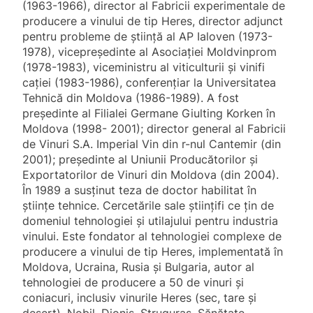
(1963-1966), director al Fabricii experimentale de
producere a vinului de tip Heres, director adjunct
pentru probleme de ştiinţă al AP Ialoven (1973-
1978), vicepreşedinte al Asociaţiei Moldvinprom
(1978-1983), viceministru al viticulturii şi vinifi
caţiei (1983-1986), conferenţiar la Universitatea
Tehnică din Moldova (1986-1989). A fost
preşedinte al Filialei Germane Giulting Korken în
Moldova (1998- 2001); director general al Fabricii
de Vinuri S.A. Imperial Vin din r-nul Cantemir (din
2001); preşedinte al Uniunii Producătorilor şi
Exportatorilor de Vinuri din Moldova (din 2004).
În 1989 a susţinut teza de doctor habilitat în
ştiinţe tehnice. Cercetările sale ştiinţifi ce ţin de
domeniul tehnologiei şi utilajului pentru industria
vinului. Este fondator al tehnologiei complexe de
producere a vinului de tip Heres, implementată în
Moldova, Ucraina, Rusia şi Bulgaria, autor al
tehnologiei de producere a 50 de vinuri şi
coniacuri, inclusiv vinurile Heres (sec, tare şi