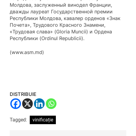
Молдова, заслуженный винодел Франции,
дважды лауреат Государственной премии
Республики Молдова, кавалер орденов «Знак
Почета», Трудового Красного Знамени,
«Трудовая слава» (Gloria Muncii) и Ордена
Республики (Ordinul Republicii).
(www.asm.md)
DISTRIBUIE
Tagged:
vinificație